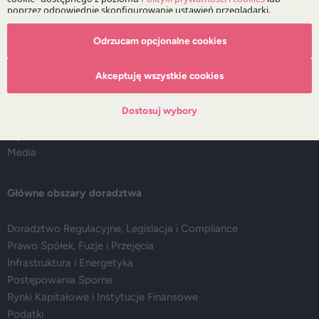
O Kancelarii
Odrzucam opcjonalne cookies
O DZP
Akceptuję wszystkie cookies
Zespół
Nasze doradztwo
Dostosuj wybory
Alerty prawne
Wydarzenia
Media
Główne obszary doradztwa
Doradztwo Regulacyjne, Legislacja i Compliance
Prawo Spółek, Fuzje i Przejęcia
Infrastruktura i Energetyka
Postępowania Sporne
Rynki Kapitałowe i Instytucje Finansowe
Podatki