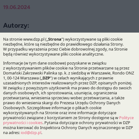
19.06.2024
Autorzy:
Katarzyna Kuźma
Dr Wojciech Hartung
Praktyki:
Infrastruktura i Energetyka
Specjalizacje:
Zamówienia publiczne