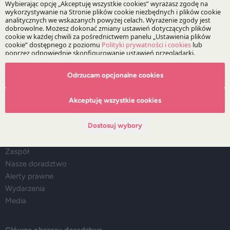
Bądź na bieżąco z DZP
Zapisz
Odrzucam opcjonalne cookies
Akceptuję wszystkie cookies
O Kancelarii
Dostosuj wybory
O DZP
Zespół
Nasze doradztwo
Alerty prawne
Wydarzenia
Media