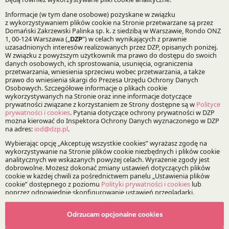
Prawo własności intelektualnej
Technologie, media, telekomunikacja
Bądź na bieżąco z DZP
Zapisz
O Kancelarii
O DZP
Zespół
Nasze doradztwo
Odrzucam opcjonalne cookies
Alerty prawne