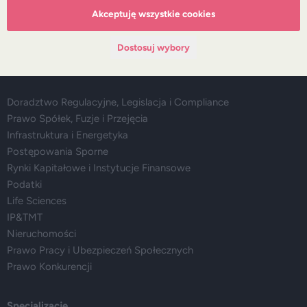
Wydarzenia
Akceptuję wszystkie cookies
Media
Dostosuj wybory
Główne obszary doradztwa
Doradztwo Regulacyjne, Legislacja i Compliance
Prawo Spółek, Fuzje i Przejęcia
Infrastruktura i Energetyka
Postępowania Sporne
Rynki Kapitałowe i Instytucje Finansowe
Podatki
Life Sciences
IP&TMT
Nieruchomości
Prawo Pracy i Ubezpieczeń Społecznych
Prawo Konkurencji
Specjalizacje