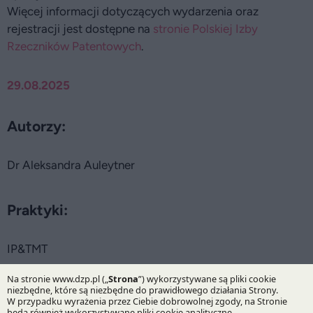
Więcej informacji dotyczących wydarzenia oraz
rejestracji jest dostępne na
stronie Polskiej Izby
Rzeczników Patentowych
.
29.08.2025
Autorzy:
Dr Aleksandra Auleytner
Praktyki:
IP&TMT
Specjalizacje: