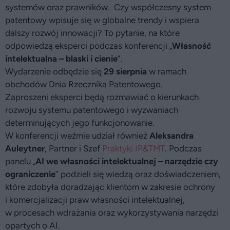
systemów oraz prawników. Czy współczesny system
patentowy wpisuje się w globalne trendy i wspiera
dalszy rozwój innowacji? To pytanie, na które
odpowiedzą eksperci podczas konferencji „
Własność
intelektualna – blaski i cienie
”.
Wydarzenie odbędzie się
29 sierpnia
w ramach
obchodów Dnia Rzecznika Patentowego.
Zaproszeni eksperci będą rozmawiać o kierunkach
rozwoju systemu patentowego i wyzwaniach
determinujących jego funkcjonowanie.
W konferencji weźmie udział również
Aleksandra
Auleytner
, Partner i Szef
Praktyki IP&TMT
. Podczas
panelu „
AI we własności intelektualnej – narzędzie czy
ograniczenie
” podzieli się wiedzą oraz doświadczeniem,
które zdobyła doradzając klientom w zakresie ochrony
i komercjalizacji praw własności intelektualnej,
w procesach wdrażania oraz wykorzystywania narzędzi
opartych o AI.