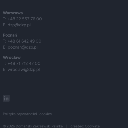
Warszawa
T: +48 22 557 76 00
E:
dzp@dzp.pl
Poznań
T: +48 61 642 49 00
E:
poznan@dzp.pl
Wrocław
T: +48 71 712 47 00
E:
wroclaw@dzp.pl
Polityka prywatności i cookies
© 2026 Domański Zakrzewski Palinka | created:
Codivate