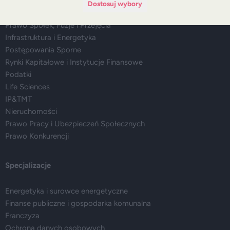
Dostosuj wybory
Doradztwo Regulacyjne, Legislacja i Compliance
Prawo Spółek, Fuzje i Przejęcia
Infrastruktura i Energetyka
Postępowania Sporne
Rynki Kapitałowe i Instytucje Finansowe
Podatki
Life Sciences
IP&TMT
Nieruchomości
Prawo Pracy i Ubezpieczeń Społecznych
Prawo Konkurencji
Specjalizacje
Energetyka i surowce energetyczne
Finanse publiczne i gospodarka komunalna
Franczyza
Ochrona danych osobowych