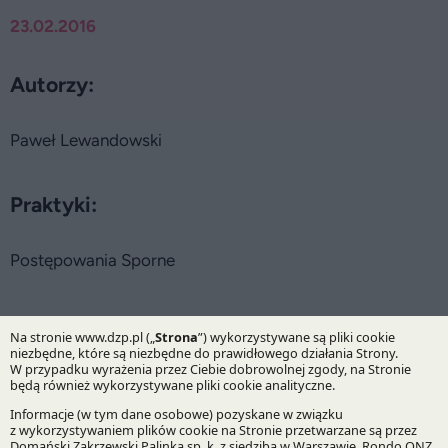
23.02.2016
Autorzy:
Paweł Lewandowski
Praktyki:
Postępowania Sporne
Specjalizacje:
Sprawy arbitrażowe