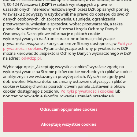
Bądź na bieżąco z DZP
Zapisz
O Kancelarii
O DZP
Zespół
Nasze doradztwo
Alerty prawne
Wydarzenia
Odrzucam opcjonalne cookies
Media
Akceptuję wszystkie cookies
Główne obszary doradztwa