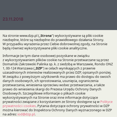
23.11.2018
Autorzy:
Michał Czarnuch
Praktyki:
Life Sciences
Specjalizacje:
Ochrona zdrowia