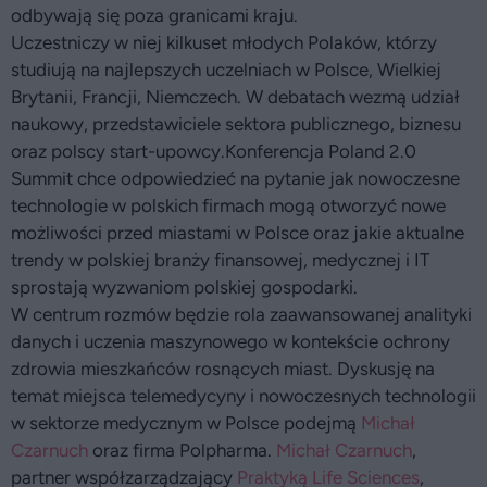
odbywają się poza granicami kraju.
Uczestniczy w niej kilkuset młodych Polaków, którzy
studiują na najlepszych uczelniach w Polsce, Wielkiej
Brytanii, Francji, Niemczech. W debatach wezmą udział
naukowy, przedstawiciele sektora publicznego, biznesu
oraz polscy start-upowcy.Konferencja Poland 2.0
Summit chce odpowiedzieć na pytanie jak nowoczesne
technologie w polskich firmach mogą otworzyć nowe
możliwości przed miastami w Polsce oraz jakie aktualne
trendy w polskiej branży finansowej, medycznej i IT
sprostają wyzwaniom polskiej gospodarki.
W centrum rozmów będzie rola zaawansowanej analityki
danych i uczenia maszynowego w kontekście ochrony
zdrowia mieszkańców rosnących miast. Dyskusję na
temat miejsca telemedycyny i nowoczesnych technologii
w sektorze medycznym w Polsce podejmą
Michał
Czarnuch
oraz firma Polpharma.
Michał Czarnuch
,
partner współzarządzający
Praktyką Life Sciences
,