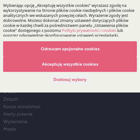
Bądź na bieżąco z DZP
Zapisz
Odrzucam opcjonalne cookies
Akceptuję wszystkie cookies
O Kancelarii
Dostosuj wybory
O DZP
Zespół
Nasze doradztwo
Alerty prawne
Wydarzenia
Media