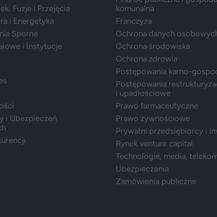
k, Fuzje i Przejęcia
komunalna
ura i Energetyka
Franczyza
nia Sporne
Ochrona danych osobowyc
ałowe i Instytucje
Ochrona środowiska
Ochrona zdrowia
Postępowania karno-gospo
es
Postępowania restrukturyza
i upadłościowe
ości
Prawo farmaceutyczne
y i Ubezpieczeń
Prawo żywnościowe
ch
Prywatni przedsiębiorcy i i
urencji
Rynek venture capital
Technologie, media, teleko
Ubezpieczenia
Zamówienia publiczne