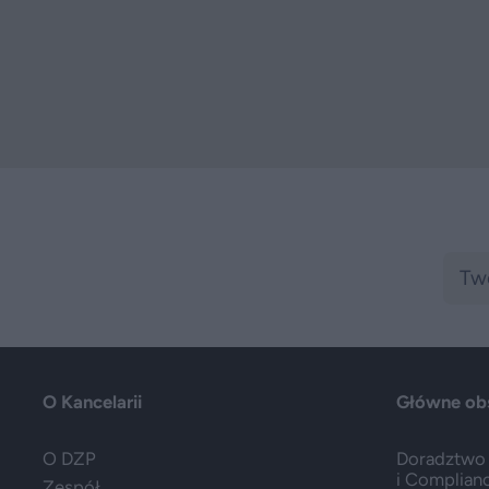
O Kancelarii
Główne ob
O DZP
Doradztwo 
i Complian
Zespół