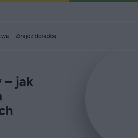
twa
Znajdź doradcę
 – jak
m
ch