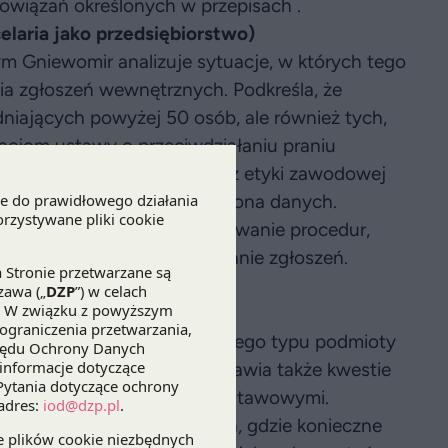
bowiązań określonych w przepisach .
elaria jako przedsiębiorstwo)
Gniewomir analizuje sytuacje, w których tego
a zgłoszeń wewnętrznych. Podkreśla, że
udniających powyżej 50 osób, ale również tych,
lacjom ustawy o przeciwdziałaniu praniu
gólne wyzwania wynikające z etyki zawodowej
ak poufność zgłoszeń czy ochrona danych.
jąć kancelarie, w tym opracowanie procedur,
dpowiedzialnych za odbieranie zgłoszeń.
jak zorganizować proces?
h prawnik DZP wskazuje, jak tego typu podmioty
z ochroną sygnalistów. Omawia także kwestie
 ich zgodności z wymogami ustawowymi.
odowych grup kapitałowych, gdzie konieczne