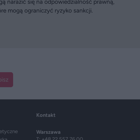
gą narazić się na odpowiedzialność prawną,
óre mogą ograniczyć ryzyko sankcji.
isz
Kontakt
getyczne
Warszawa
T: +48 22 557 76 00
arka