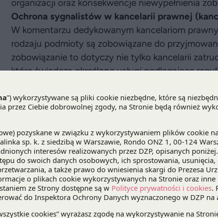
organizacji oraz konsekwencje niewypełnienia zo
Ochrona sygnalistów w kancelarii prawnej (kanc
W komentarzu dedykowanym kancelariom prawnym 
rodzaju podmioty są zobowiązane do przyjmowani
zobowiązanie to dotyczy nie tylko kancelarii zatr
które świadczą określone usługi podlegające regu
pieniędzy (AML). Ekspert zwraca uwagę na szcze
oraz specyfiki organizacyjnej kancelarii, takich j
Przedstawia też praktyczne kroki, jakie muszą pod
przeprowadzenie szkoleń oraz wyznaczenie osób o
Komentarz dostępny w
LEX
.
Zgłoszenia wewnętrzne w grupie kapitałowej - 
Z kolei w publikacji dotyczącej grup kapitałowyc
mogą efektywnie zorganizować procesy związane 
wspólnych procedur, centralizacji zgłoszeń oraz
Szczególną uwagę poświęca specyfice międzynar