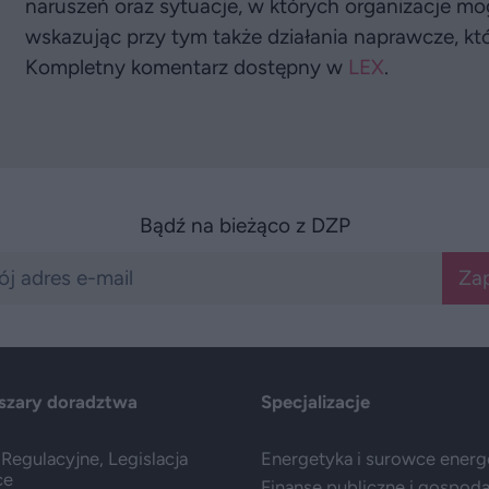
naruszeń oraz sytuacje, w których organizacje mo
wskazując przy tym także działania naprawcze, kt
Kompletny komentarz dostępny w
LEX
.
Bądź na bieżąco z DZP
Zap
szary doradztwa
Specjalizacje
Regulacyjne, Legislacja
Energetyka i surowce ener
ce
Finanse publiczne i gospod