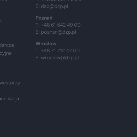
E:
dzp@dzp.pl
Poznań
h
T: +48 61 642 49 00
E:
poznan@dzp.pl
Wrocław
darcze
T: +48 71 712 47 00
cyjne
E:
wroclaw@dzp.pl
nwestorzy
munikacja