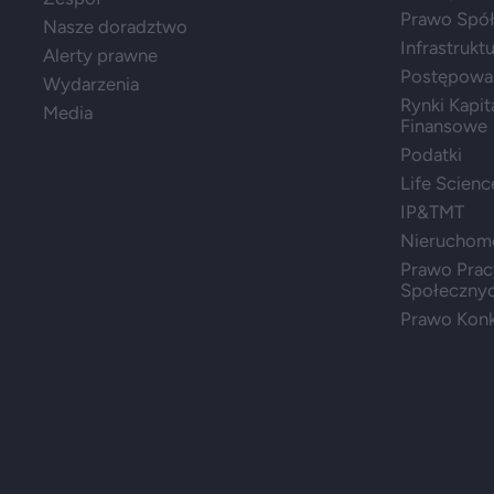
Prawo Spółe
Nasze doradztwo
Infrastrukt
Alerty prawne
Postępowa
Wydarzenia
Rynki Kapit
Media
Finansowe
Podatki
Life Scienc
IP&TMT
Nieruchom
Prawo Prac
Społeczny
Prawo Konk