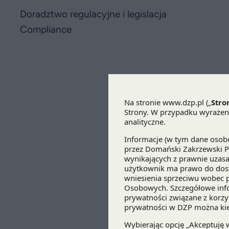
Doradztwo regulacyjne i legislacja
Compliance