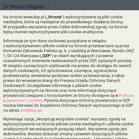
Dr Marcin Stępień
Praktyki:
IP&TMT
Specjalizacje:
Prawo własności intelektualnej
Bądź na bieżąco z DZP
Zapisz