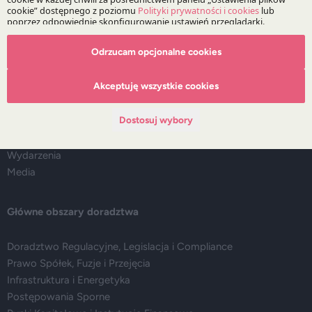
Odrzucam opcjonalne cookies
O Kancelarii
Akceptuję wszystkie cookies
O DZP
Zespół
Dostosuj wybory
Nasze doradztwo
Alerty prawne
Wydarzenia
Media
Główne obszary doradztwa
Doradztwo Regulacyjne, Legislacja i Compliance
Prawo Spółek, Fuzje i Przejęcia
Infrastruktura i Energetyka
Postępowania Sporne