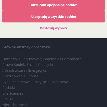
O DZP
Odrzucam opcjonalne cookies
Zespół
Nasze doradztwo
Akceptuję wszystkie cookies
Alerty prawne
Wydarzenia
Dostosuj wybory
Media
Główne obszary doradztwa
Doradztwo Regulacyjne, Legislacja i Compliance
Prawo Spółek, Fuzje i Przejęcia
Infrastruktura i Energetyka
Postępowania Sporne
Rynki Kapitałowe i Instytucje Finansowe
Podatki
Life Sciences
IP&TMT
Nieruchomości