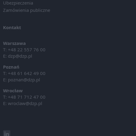
Ubezpieczenia
Zamówienia publiczne
Kontakt
Warszawa
T: +48 22 557 76 00
E:
dzp@dzp.pl
Poznań
T: +48 61 642 49 00
E:
poznan@dzp.pl
Wrocław
T: +48 71 712 47 00
E:
wroclaw@dzp.pl