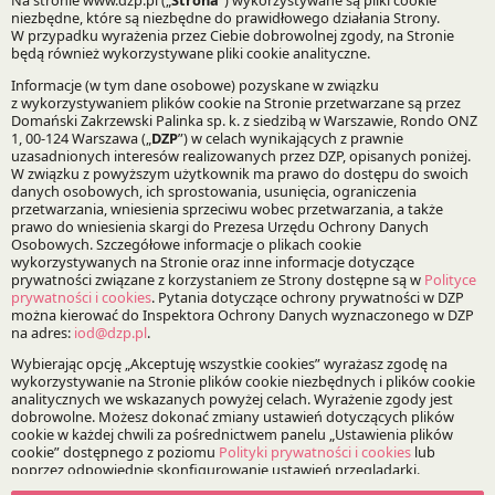
Józef Palinka
Marcin Krakowiak
Magdalena Skowrońska
Dr Marek Świątkowski
Joanna Wierzejska
Paweł Paradowski
Bądź na bieżąco z DZP
Zapisz
O Kancelarii