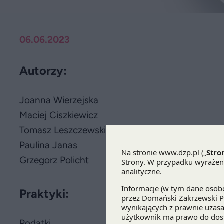
06.06.2023
Autorzy:
Joanna Wierzejska
Maciej Ciszkiewicz
Tomasz Leszczewski
Paulina Janas
Grzegorz Policht
Praktyki:
Podatki