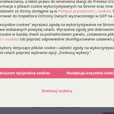
Nasz klient jest częścią globalnej grupy ASTARA, k
rozwiązań w zakresie mobilności osobistej i moto
w dystrybucji w branży motoryzacyjnej w Europie
rynku z marką Mitsubishi.
W pracach nad umową nabycia przedsiębiorstwa ora
Maciej Ciszkiewicz
, Counsel i
Grzegorz Policht
, 
Joanna Wierzejska
, Partner i
Tomasz Leszczewsk
a także
Paulina Janas
, Senior Associate z
Praktyki
drzucam opcjonalne cookies
Akceptuję wszystkie cooki
Dostosuj wybory
Bądź na bieżąco z DZP