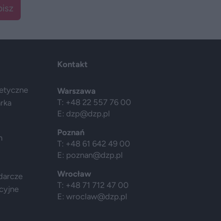
isz
Kontakt
getyczne
Warszawa
T: +48 22 557 76 00
arka
E:
dzp@dzp.pl
Poznań
h
T: +48 61 642 49 00
E:
poznan@dzp.pl
Wrocław
darcze
T: +48 71 712 47 00
cyjne
E:
wroclaw@dzp.pl