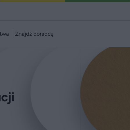
ztwa
Znajdź doradcę
cji