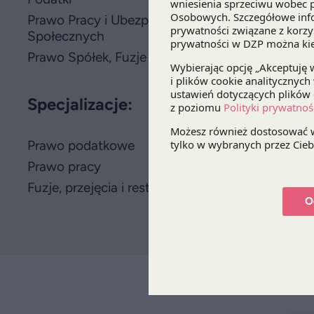
Prawo Pracy i Ubezpieczeń
Społecznych
Prawo Spółek, Fuzje i Przejęcia
Specjalizacje:
Prawo podatkowe
Prawo pracy
Fuzje, przejęcia i restrukturyzacje
O