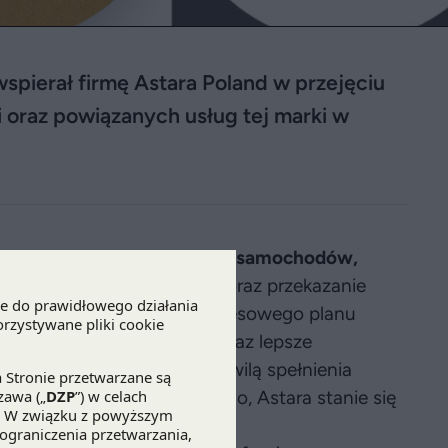
spierał firmę Astara Poland w przejęciu
 oraz powiązanych usług tej marki w
ęcia od Nissana dystrybucji samochodów,
e.
Rozdzielenie organizacji oraz przekazanie
efektem realizacji średniookresowego planu
ntowności marki w Polsce oraz lepsze
ch. Dzięki transakcji, z chwilą spełnienia
 organu antymonopolowego, Astara stanie się