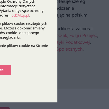
tóra działając w 19 krajach oferuje szereg
ryzacji. Ma także duże doświadczenie
, które zdobywał współpracując na polskim
z w negocjacjach jej treści klienta wspierali
Associate z
Praktyki Prawa Spółek, Fuzji i Przejęć
,
i
, Senior Tax Manager z
Praktyki Podatkowej
,
 Prawa Pracy i Ubezpieczeń Społecznych
.
es