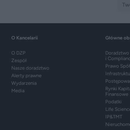
O Kancelarii
Główne ob
O DZP
Doradztwo 
i Complian
Zespół
Prawo Spółe
Nasze doradztwo
Infrastrukt
Alerty prawne
Postępowa
Wydarzenia
Rynki Kapit
Media
Finansowe
Podatki
Life Scienc
IP&TMT
Nieruchom