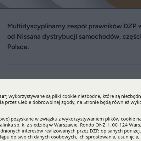
Multidyscyplinarny zespół prawników DZP w
od Nissana dystrybucji samochodów, części
Polsce.
DZP wspierało Astara Poland w transakcji przej
części oraz powiązanych usług tej marki w Polsc
części działalności innemu przedsiębiorstwu jest 
Nissan Next, który ma pozwolić na zwiększenie re
zaspokojenie potrzeb klientów i partnerów handlowy
warunków zawieszających, w tym uzyskania zgody
oficjalnym dystrybutorem Nissana w Polsce.