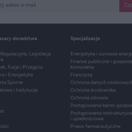
Zap
szary doradztwa
Specjalizacje
Regulacyjne, Legislacja
Energetyka i surowce ener
ce
Finanse publiczne i gospod
k, Fuzje i Przejęcia
komunalna
ura i Energetyka
Franczyza
nia Sporne
Ochrona danych osobowyc
ałowe i Instytucje
Ochrona środowiska
Ochrona zdrowia
Postępowania karno-gospo
es
Postępowania restrukturyza
i upadłościowe
ości
Prawo farmaceutyczne