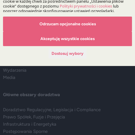
Odrzucam opcjonalne cookies
O Kancelarii
Akceptuję wszystkie cookies
O DZP
Zespół
Dostosuj wybory
Nasze doradztwo
Alerty prawne
Wydarzenia
Media
Główne obszary doradztwa
Doradztwo Regulacyjne, Legislacja i Compliance
Prawo Spółek, Fuzje i Przejęcia
Infrastruktura i Energetyka
Postępowania Sporne