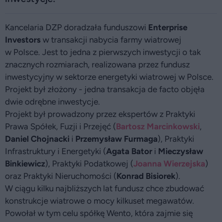
Kancelaria DZP doradzała funduszowi
Enterprise
Investors
w transakcji nabycia farmy wiatrowej
w Polsce. Jest to jedna z pierwszych inwestycji o tak
znacznych rozmiarach, realizowana przez fundusz
inwestycyjny w sektorze energetyki wiatrowej w Polsce.
Projekt był złożony - jedna transakcja de facto objęła
dwie odrębne inwestycje.
Projekt był prowadzony przez ekspertów z Praktyki
Prawa Spółek, Fuzji i Przejęć (
Bartosz Marcinkowski
,
Daniel Chojnacki
i
Przemysław Furmaga
), Praktyki
Infrastruktury i Energetyki (
Agata Bator
i
Mieczysław
Binkiewicz
), Praktyki Podatkowej (
Joanna Wierzejska
)
oraz Praktyki Nieruchomości (
Konrad Bisiorek
).
W ciągu kilku najbliższych lat fundusz chce zbudować
konstrukcje wiatrowe o mocy kilkuset megawatów.
Powołał w tym celu spółkę Wento, która zajmie się