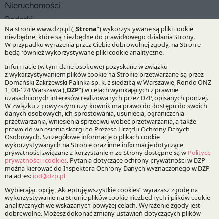
Nieruchomości
Podatki
Prawo Spółek, Fuzje i Przejęcia
Specjalizacje:
Energetyka i surowce energetyczne
Nieruchomości
Prawo podatkowe
Fuzje, przejęcia i restrukturyzacje
Bądź na bieżąco z DZP
Zapisz