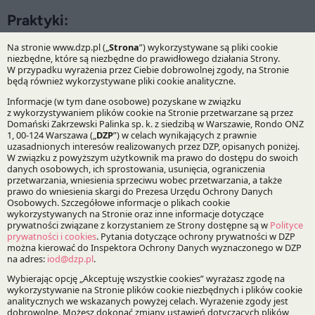
Praktyki:
Infrastruktura i Energetyka
Prawo Spółek, Fuzje i Przejęcia
Specjalizacje:
Energetyka i surowce energetyczne
Zamówienia publiczne
Fuzje, przejęcia i restrukturyzacje
Bądź na bieżąco z DZP
Zapisz