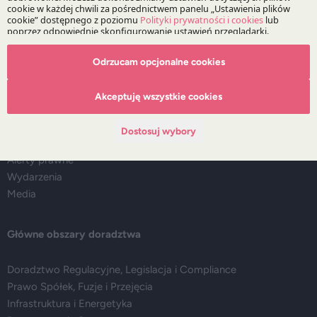
Odrzucam opcjonalne cookies
O Kancelarii
Akceptuję wszystkie cookies
O DZP
Zespół
Dostosuj wybory
Nasze doradztwo
Alerty prawne
Wydarzenia
Media
Główne obszary doradztwa
Doradztwo Regulacyjne, Legislacja i Compliance
Prawo Spółek, Fuzje i Przejęcia
Infrastruktura i Energetyka