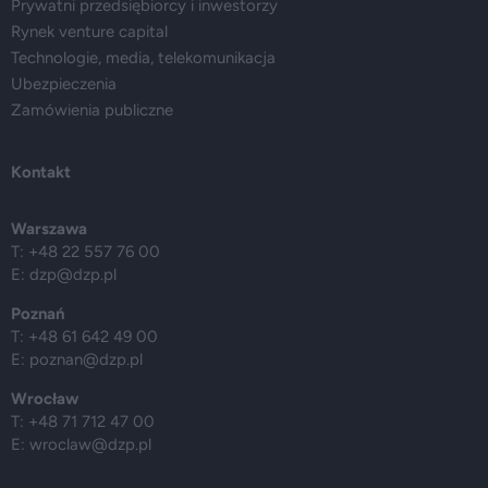
Prywatni przedsiębiorcy i inwestorzy
Rynek venture capital
Technologie, media, telekomunikacja
Ubezpieczenia
Zamówienia publiczne
Kontakt
Warszawa
T: +48 22 557 76 00
E:
dzp@dzp.pl
Poznań
T: +48 61 642 49 00
E:
poznan@dzp.pl
Wrocław
T: +48 71 712 47 00
E:
wroclaw@dzp.pl