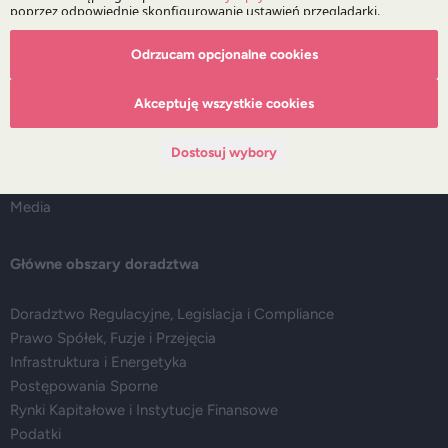
O Kancelarii
Odrzucam opcjonalne cookies
O DZP
Akceptuję wszystkie cookies
Zespół
Nasze doradztwo
Dostosuj wybory
Alerty prawne
Wydarzenia
Media
Główne obszary doradztwa
Doradztwo Regulacyjne, Legislacja i Compliance
Prawo Spółek, Fuzje i Przejęcia
Infrastruktura i Energetyka
Postępowania Sporne
Rynki Kapitałowe i Instytucje Finansowe
Podatki