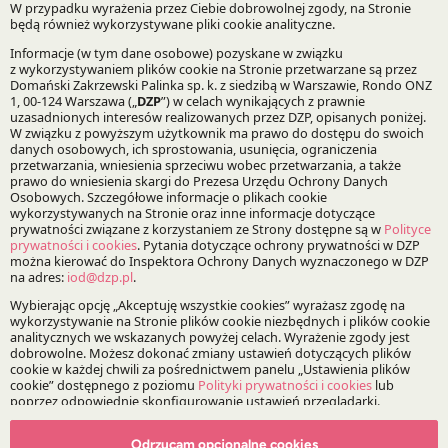
Projekty:
DZP | Compliance
Bądź na bieżąco z DZP
Zapisz
O Kancelarii
O DZP
Zespół
Odrzucam opcjonalne cookies