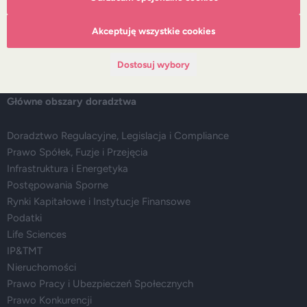
Nasze doradztwo
Alerty prawne
Akceptuję wszystkie cookies
Wydarzenia
Media
Dostosuj wybory
Główne obszary doradztwa
Doradztwo Regulacyjne, Legislacja i Compliance
Prawo Spółek, Fuzje i Przejęcia
Infrastruktura i Energetyka
Postępowania Sporne
Rynki Kapitałowe i Instytucje Finansowe
Podatki
Life Sciences
IP&TMT
Nieruchomości
Prawo Pracy i Ubezpieczeń Społecznych
Prawo Konkurencji