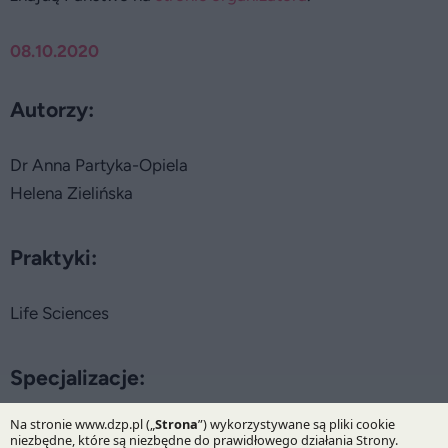
08.10.2020
Autorzy:
Dr Anna Partyka-Opiela
Helena Zielińska
Praktyki:
Life Sciences
Specjalizacje:
Compliance