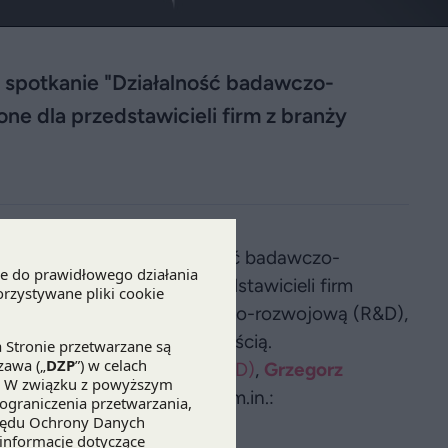
 spotkanie "Działalność badawczo-
ne dla przedstawicieli firm z branży
danie biznesowe "Działalność badawczo-
est przeznaczone dla przedstawicieli firm
zących działalność badawczo-rozwojową (R&D),
ci w związku z tą działalnością.
ilińska
, szef
Działu B+R (R&D)
,
Grzegorz
i
, Senior Associate wskażą m.in.:
R&D,