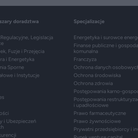
szary doradztwa
Specjalizacje
Regulacyjne, Legislacja
Energetyka i surowce ener
ce
Finanse publiczne i gospod
k, Fuzje i Przejęcia
komunalna
ura i Energetyka
Franczyza
nia Sporne
Ochrona danych osobowyc
ałowe i Instytucje
Ochrona środowiska
Ochrona zdrowia
Postępowania karno-gospo
es
Postępowania restrukturyza
i upadłościowe
ości
Prawo farmaceutyczne
y i Ubezpieczeń
Prawo żywnościowe
ch
Prywatni przedsiębiorcy i i
urencji
Rynek venture capital