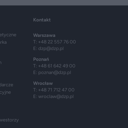
Kontakt
getyczne
Warszawa
T: +48 22 557 76 00
arka
E:
dzp@dzp.pl
Poznań
h
T: +48 61 642 49 00
E:
poznan@dzp.pl
Wrocław
darcze
T: +48 71 712 47 00
cyjne
E:
wroclaw@dzp.pl
nwestorzy