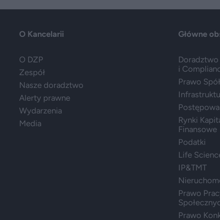
O Kancelarii
Główne ob
O DZP
Doradztwo 
i Complian
Zespół
Prawo Spółe
Nasze doradztwo
Infrastrukt
Alerty prawne
Postępowa
Wydarzenia
Rynki Kapit
Media
Finansowe
Podatki
Life Scienc
IP&TMT
Nieruchom
Prawo Prac
Społeczny
Prawo Konk