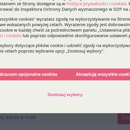
jak skorzystać z programu GAMEINN,
jak chronić własność intelektualną w działalności
Udział w spotkaniu jest
bezpłatny
i możliwy
po po
Zgłoszenia prosimy kierować do
15 września
drogą
lub telefoniczną, pod numerem: +48 22 557 76 06
Więcej informacji na temat programu spotkania d
Pobier
drzucam opcjonalne cookies
Akceptuję wszystkie cooki
Dostosuj wybory
Bądź na bieżąco z DZP
Zap