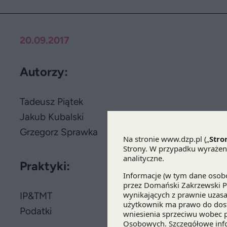
20.09.2017
Autorzy:
Tadeusz Piątek
Jakub Kubalski
Grzegorz Sprawka
Praktyki:
IP&TMT
Podatki