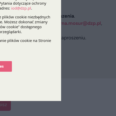
 R&D.
twierdzeniu przyjęcia zgłoszenia
.
 mailową, na adres:
katarzyna.mosur@dzp.pl
,
.
ostępne jest w załączonym zaproszeniu.
z plik
es
isz