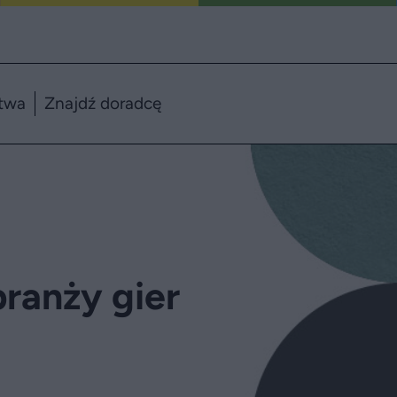
twa
Znajdź doradcę
ranży gier