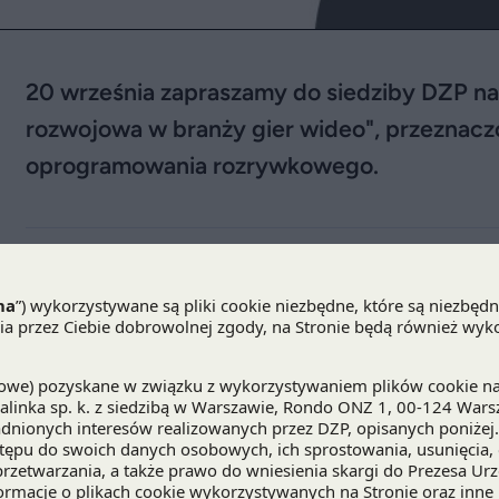
20 września zapraszamy do siedziby DZP na
rozwojowa w branży gier wideo", przeznaczo
oprogramowania rozrywkowego.
20 września
zapraszamy do siedziby DZP na śnia
rozwojowa (R&D) w branży gier wideo". Spotkanie j
z branży oprogramowania rozrywkowego, prowad
poszukujących źródeł finansowania lub oszczędnoś
Podczas spotkania nasi specjaliści -
Małgorzata W
Sprawka
, Senior Tax Manager, oraz
Jakub Kubalsk
jak skorzystać z ulg podatkowych w działalności 