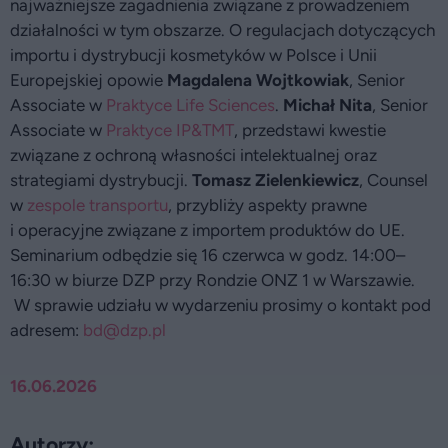
najważniejsze zagadnienia związane z prowadzeniem
działalności w tym obszarze. O regulacjach dotyczących
importu i dystrybucji kosmetyków w Polsce i Unii
Europejskiej opowie
Magdalena Wojtkowiak
, Senior
Associate w
Praktyce Life Sciences
.
Michał Nita
, Senior
Associate w
Praktyce IP&TMT
, przedstawi kwestie
związane z ochroną własności intelektualnej oraz
strategiami dystrybucji.
Tomasz Zielenkiewicz
, Counsel
w
zespole transportu
, przybliży aspekty prawne
i operacyjne związane z importem produktów do UE.
Seminarium odbędzie się 16 czerwca w godz. 14:00–
16:30 w biurze DZP przy Rondzie ONZ 1 w Warszawie.
W sprawie udziału w wydarzeniu prosimy o kontakt pod
adresem:
bd@dzp.pl
16.06.2026
Autorzy: