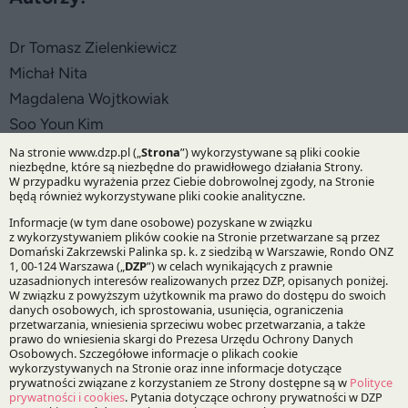
Dr Tomasz Zielenkiewicz
Michał Nita
Magdalena Wojtkowiak
Soo Youn Kim
Praktyki:
Infrastruktura i Energetyka
IP&TMT
Life Sciences
Korean Desk
Specjalizacje: