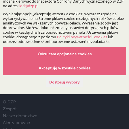
Transport
Prawo własności intelektualnej
Bądź na bieżąco z DZP
Odrzucam opcjonalne cookies
Zapisz
Akceptuję wszystkie cookies
Dostosuj wybory
O Kancelarii
O DZP
Zespół
Nasze doradztwo
Alerty prawne