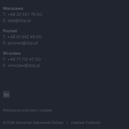
Warszawa
T: +48 22 557 76 00
E:
dzp@dzp.pl
Poznań
T: +48 61 642 49 00
E:
poznan@dzp.pl
Wrocław
T: +48 71 712 47 00
E:
wroclaw@dzp.pl
Polityka prywatności i cookies
© 2026 Domański Zakrzewski Palinka | created:
Codivate