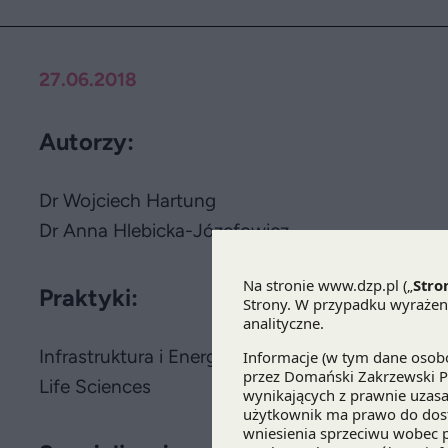
27.06.2018
Autorzy:
Dr Wojciech Hartung
Dr Anna Hlebicka-Józefowicz
Praktyki:
Infrastruktura i Energetyka
Life Sciences