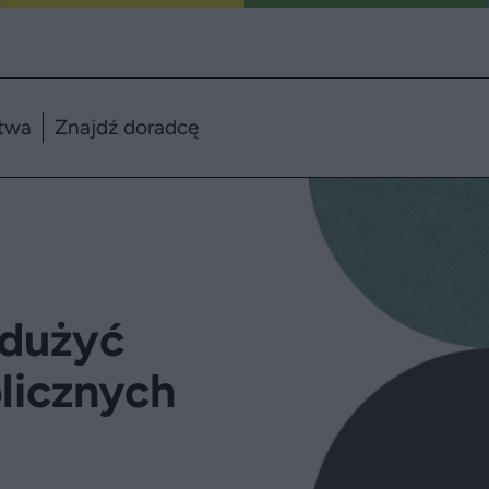
twa
Znajdź doradcę
adużyć
licznych