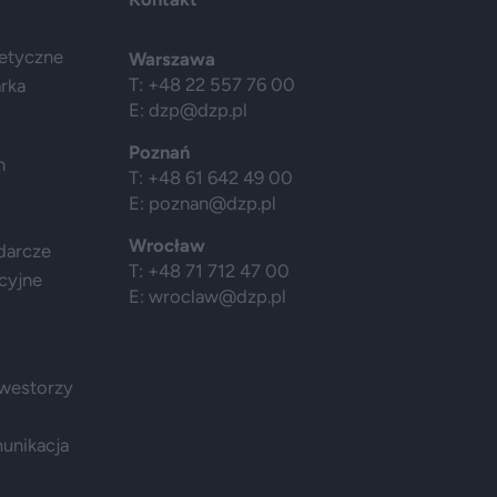
getyczne
Warszawa
T: +48 22 557 76 00
arka
E:
dzp@dzp.pl
Poznań
h
T: +48 61 642 49 00
E:
poznan@dzp.pl
Wrocław
darcze
T: +48 71 712 47 00
cyjne
E:
wroclaw@dzp.pl
nwestorzy
munikacja