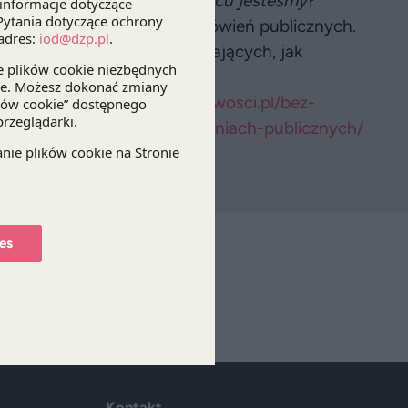
a publiczne – w jakim miejscu jesteśmy
?
jący się od lat prawem zamówień publicznych.
wno przedstawiciele zamawiających, jak
compliance
.
e Fundacji:
http://paktuczciwosci.pl/bez-
rewencja-naduzyc-w-zamowieniach-publicznych/
es
isz
Kontakt