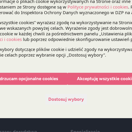
panel dyskusyjny
Systemy compliance i zamówieni
Warsztaty i spotkania poprowadzą praktycy zajmu
Udział wezmą również przedstawiciele firm – zaró
i wykonawców – w których funkcjonują systemy
Więcej informacji mogą Państwo znaleźć na stroni
kategorii/zaproszenie-na-seminarium-etyka-i-p
drzucam opcjonalne cookies
Akceptuję wszystkie cooki
Bądź na bieżąco z DZP
Zap
Dostosuj wybory
szary doradztwa
Specjalizacje