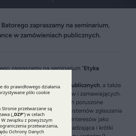
a Batorego zapraszamy na seminarium,
ance w zamówieniach publicznych.
rego zapraszamy na seminarium "
Etyka
ch".
ance
w prawie zamówień publicznych
, a także
idłowości przez wykonawców i zamawiających.
W trzech oddzielnych sesjach poruszone
compliance
, wykorzystania systemów zgłaszania
ądzania ryzykiem konfliktu interesów jako
kanie otworzy sesja wprowadzająca i krótki