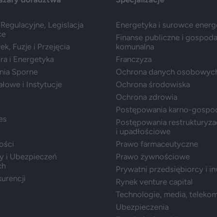
Regulacyjne, Legislacja
Energetyka i surowce ener
ce
Finanse publiczne i gospod
k, Fuzje i Przejęcia
komunalna
ura i Energetyka
Franczyza
nia Sporne
Ochrona danych osobowyc
ałowe i Instytucje
Ochrona środowiska
Ochrona zdrowia
Postępowania karno-gospo
es
Postępowania restrukturyza
i upadłościowe
ości
Prawo farmaceutyczne
y i Ubezpieczeń
Prawo żywnościowe
ch
Prywatni przedsiębiorcy i i
urencji
Rynek venture capital
Technologie, media, teleko
Ubezpieczenia