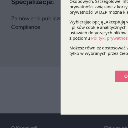
Specjalizacje:
Zamówienia publiczne
Compliance
O
O Kancelarii
Główne ob