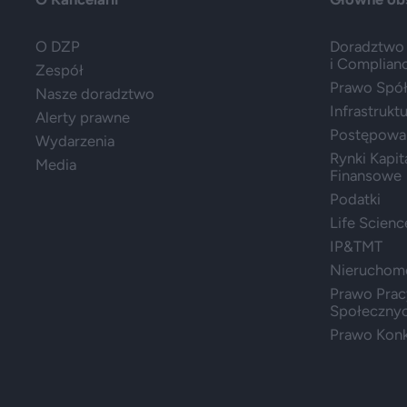
O DZP
Doradztwo 
i Complian
Zespół
Prawo Spółe
Nasze doradztwo
Infrastrukt
Alerty prawne
Postępowa
Wydarzenia
Rynki Kapit
Media
Finansowe
Podatki
Life Scienc
IP&TMT
Nieruchom
Prawo Prac
Społeczny
Prawo Konk