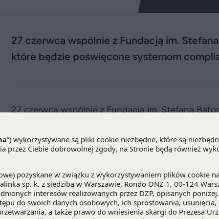
27 czerwca wspólnie z Fundacją im. Stefan
które będzie poświęcone systemom compli
27 czerwca wspólnie z Fundacją im. Stefana Bato
i prewencja nadużyć w zamówieniach publiczny
Spotkanie
poświęcone będzie systemom
compli
sposobom poprawy zarządzania ryzykiem niepraw
Seminarium będzie miało charakter warsztatowy. 
zostaną tematy Paktu Uczciwości jako narzędzia
nadużyć w zamówieniach publicznych, a także zarz
etycznemu aspektowi zamówień publicznych. Spot