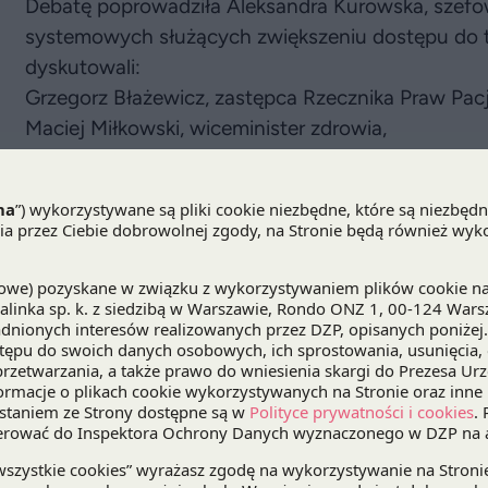
Debatę poprowadziła Aleksandra Kurowska, szefo
systemowych służących zwiększeniu dostępu do t
dyskutowali:
Grzegorz Błażewicz, zastępca Rzecznika Praw Pac
Maciej Miłkowski, wiceminister zdrowia,
Tomasz Kiełczewski, zastępca dyrektora Działu K
Kamila Malinowska, dyrektor Działu Analiz i Strate
Stanisław Maćkowiak, prezes Federacji Pacjentów 
Marcin Pieklak
, Partner z
Praktyki Life Sciences
DZ
Tomasz Kiełczewski
w trakcie krótkiej prezentac
rzadkich jest tematem bardzo ważnym i wielowy
z chorobami rzadkimi w Polsce to ok. 2,5-3 mln.
Fundusz Zdrowia, wskazują, że w systemie zdrowo
Marcin Pieklak podkreślał, że jest zadowolony z
funkcjonowania obecnego systemu, która może sta
lata nad wdrożeniem postulatów m.in. w Planie d