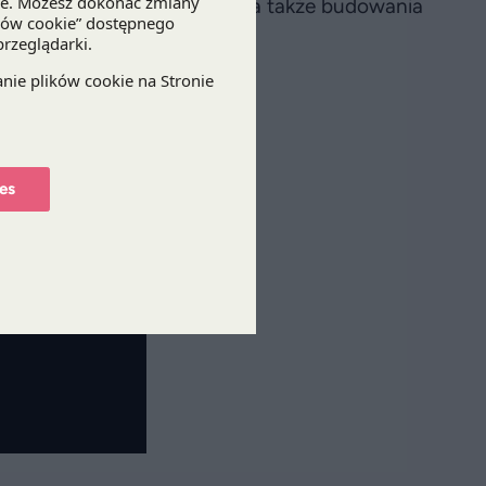
tępności obecnego systemu, a także budowania
ą.
wo na stronie
cowzdrowiu.pl
.
es