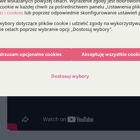
potrzebę dialogu w kwestiach zwiększenia przys
zaufania pomiędzy stroną publiczną oraz prywatn
Więcej informacji oraz zapis debaty znajdą Państ
drzucam opcjonalne cookies
Akceptuję wszystkie cooki
Dostosuj wybory