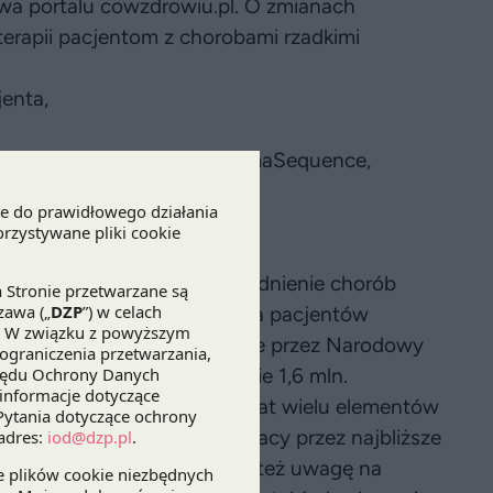
wa portalu cowzdrowiu.pl. O zmianach
erapii pacjentom z chorobami rzadkimi
jenta,
onsultingu i Analiz PEX PharmaSequence,
gii AOTMiT,
Polskich,
P.
ji przypomniał, dlaczego zagadnienie chorób
miarowym – szacowana liczba pacjentów
 Natomiast analizy prowadzone przez Narodowy
tnym widoczne jest zaledwie 1,6 mln.
 możliwości dyskusji
na temat wielu elementów
nowić punkt wyjścia do pracy przez najbliższe
la Chorób Rzadkich. Zwracał też uwagę na