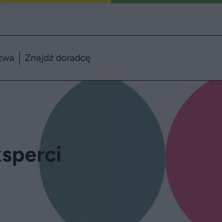
twa
Znajdź doradcę
ksperci