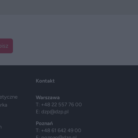
isz
Kontakt
getyczne
Warszawa
T: +48 22 557 76 00
arka
E:
dzp@dzp.pl
Poznań
h
T: +48 61 642 49 00
E:
poznan@dzp.pl