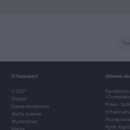
O Kancelarii
Główne ob
O DZP
Doradztwo 
i Complian
Zespół
Prawo Spółe
Nasze doradztwo
Infrastrukt
Alerty prawne
Postępowa
Wydarzenia
Rynki Kapit
Media