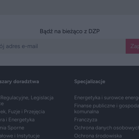
Bądź na bieżąco z DZP
Zap
szary doradztwa
Specjalizacje
Regulacyjne, Legislacja
Energetyka i surowce ener
ce
Finanse publiczne i gospod
k, Fuzje i Przejęcia
komunalna
ura i Energetyka
Franczyza
nia Sporne
Ochrona danych osobowyc
ałowe i Instytucje
Ochrona środowiska