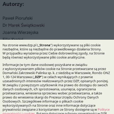
Autorzy:
Paweł Pioruński
Dr Marek Świątkowski
Joanna Wierzejska
Filip Krężel
Praktyki:
Podatki
Prawo Spółek, Fuzje i Przejęcia
Specjalizacje:
Prawo podatkowe