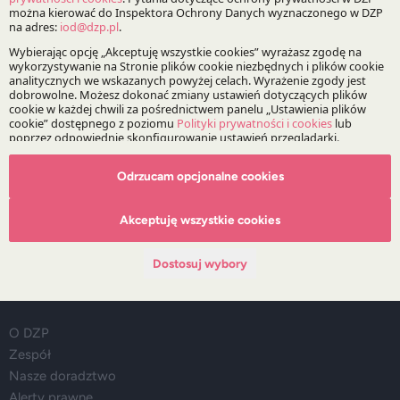
Prawo spółek
Prawo umów
Fuzje, przejęcia i restrukturyzacje
Bądź na bieżąco z DZP
Odrzucam opcjonalne cookies
Zapisz
Akceptuję wszystkie cookies
Dostosuj wybory
O Kancelarii
O DZP
Zespół
Nasze doradztwo
Alerty prawne