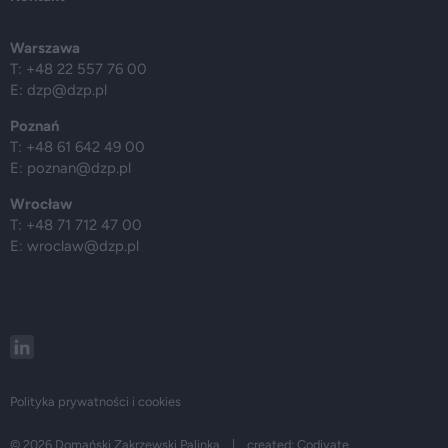
Warszawa
T: +48 22 557 76 00
E:
dzp@dzp.pl
Poznań
T: +48 61 642 49 00
E:
poznan@dzp.pl
Wrocław
T: +48 71 712 47 00
E:
wroclaw@dzp.pl
Polityka prywatności i cookies
© 2026 Domański Zakrzewski Palinka | created:
Codivate