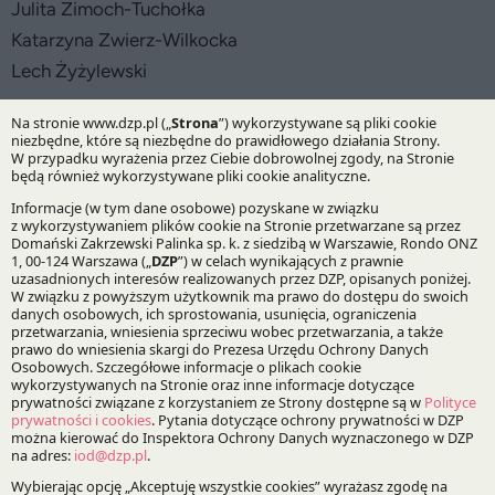
Julita Zimoch-Tuchołka
Katarzyna Zwierz-Wilkocka
Lech Żyżylewski
artykuły powiązane
CANPACK pozyskuje finansowanie
w wysokości 520 mln USD od Wells Fargo Bank
przy wsparciu kancelarii DZP
DZP doradza | 14.05.2026
Kancelaria DZP wspierała Wells Fargo Bank
w transgranicznej transakcji finansowania z udziałem
jednego z wiodących światowych producentów
opakowań.