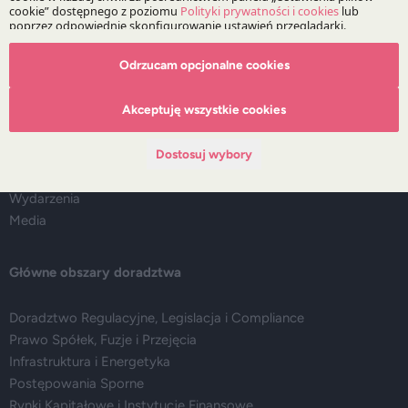
O Kancelarii
Odrzucam opcjonalne cookies
Akceptuję wszystkie cookies
O DZP
Zespół
Nasze doradztwo
Dostosuj wybory
Alerty prawne
Wydarzenia
Media
Główne obszary doradztwa
Doradztwo Regulacyjne, Legislacja i Compliance
Prawo Spółek, Fuzje i Przejęcia
Infrastruktura i Energetyka
Postępowania Sporne
Rynki Kapitałowe i Instytucje Finansowe