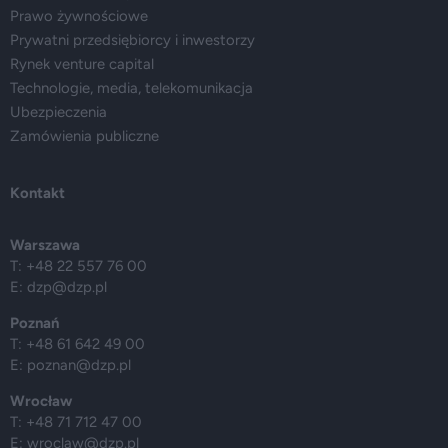
Prawo żywnościowe
Prywatni przedsiębiorcy i inwestorzy
Rynek venture capital
Technologie, media, telekomunikacja
Ubezpieczenia
Zamówienia publiczne
Kontakt
Warszawa
T: +48 22 557 76 00
E:
dzp@dzp.pl
Poznań
T: +48 61 642 49 00
E:
poznan@dzp.pl
Wrocław
T: +48 71 712 47 00
E:
wroclaw@dzp.pl