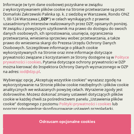
Fuzje, przejęcia i restrukturyzacje
Bądź na bieżąco z DZP
Zapisz
O Kancelarii
O DZP
Zespół
Nasze doradztwo
Odrzucam opcjonalne cookies
Alerty prawne
Wydarzenia