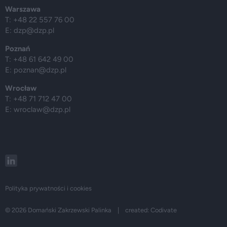
Warszawa
T: +48 22 557 76 00
E:
dzp@dzp.pl
Poznań
T: +48 61 642 49 00
E:
poznan@dzp.pl
Wrocław
T: +48 71 712 47 00
E:
wroclaw@dzp.pl
Polityka prywatności i cookies
© 2026 Domański Zakrzewski Palinka | created:
Codivate