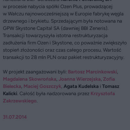
w procesie nabycia spółki Ozen Plus, prowadzącej
w Wałczu najnowocześniejszą w Europie fabrykę węgla
drzewnego i brykietu. Sprzedającym była notowana na
GPW Skystone Capital SA (dawniej BBI Zeneris).
Transakcji towarzyszyła istotna restrukturyzacja
zadłużenia firm Ozen i Skystone, co poważnie zwiększyło
stopień złożoności oraz czas całego procesu. Wartość
transakcji to 28 mln PLN oraz pakiet restrukturyzacyjny.
W projekt zaangażowani byli:
Bartosz Marcinkowski
,
Magdalena Skowrońska
,
Joanna Wierzejska
,
Zofia
Bielecka
,
Maciej Goszczyk
,
Agata Kudelska
i
Tomasz
Kalicki
. Całość była nadzorowana przez
Krzysztofa
Zakrzewskiego
.
31.07.2014