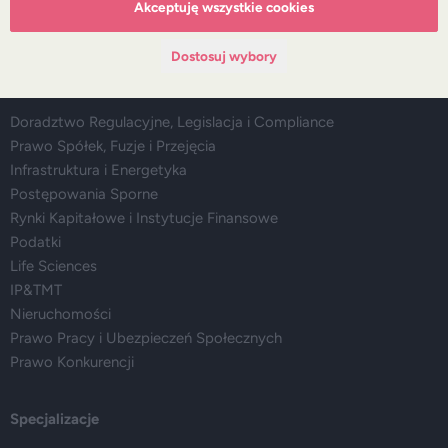
Akceptuję wszystkie cookies
Media
Dostosuj wybory
Główne obszary doradztwa
Doradztwo Regulacyjne, Legislacja i Compliance
Prawo Spółek, Fuzje i Przejęcia
Infrastruktura i Energetyka
Postępowania Sporne
Rynki Kapitałowe i Instytucje Finansowe
Podatki
Life Sciences
IP&TMT
Nieruchomości
Prawo Pracy i Ubezpieczeń Społecznych
Prawo Konkurencji
Specjalizacje