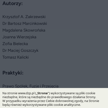
Autorzy:
Krzysztof A. Zakrzewski
Dr Bartosz Marcinkowski
Magdalena Skowrońska
Joanna Wierzejska
Zofia Bielecka
Dr Maciej Goszczyk
Tomasz Kalicki
Praktyki:
Prawo Spółek, Fuzje i Przejęcia
Specjalizacje: