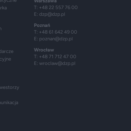
Warszawa
T: +48 22 557 76 00
arka
E:
dzp@dzp.pl
Poznań
h
T: +48 61 642 49 00
E:
poznan@dzp.pl
Wrocław
darcze
T: +48 71 712 47 00
cyjne
E:
wroclaw@dzp.pl
nwestorzy
munikacja