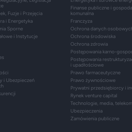
ce
Finanse publiczne i gospod
k, Fuzje i Przejęcia
komunalna
ura i Energetyka
Franczyza
nia Sporne
Ochrona danych osobowyc
ałowe i Instytucje
Ochrona środowiska
Ochrona zdrowia
Postępowania karno-gospo
es
Postępowania restrukturyza
i upadłościowe
ości
Prawo farmaceutyczne
y i Ubezpieczeń
Prawo żywnościowe
ch
Prywatni przedsiębiorcy i i
urencji
Rynek venture capital
Technologie, media, teleko
Ubezpieczenia
Zamówienia publiczne