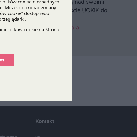
onują przewagą kontraktową nad swoimi
agę kontraktową? Czy podejście UOKiK do
ie regulacji ustawy?
Państwo na
stronie organizatora
.
es
isz
Kontakt
getyczne