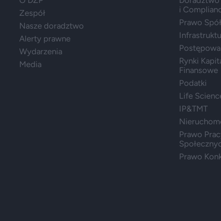
i Complian
Zespół
Prawo Spółe
Nasze doradztwo
Infrastrukt
Alerty prawne
Postępowa
Wydarzenia
Rynki Kapit
Media
Finansowe
Podatki
Life Scienc
IP&TMT
Nieruchom
Prawo Prac
Społeczny
Prawo Konk