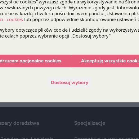
Przewaga kontraktowa – czy sieci handlowe dysp
(wszystkimi) dostawcami? Jak definiować przew
przewagi kontraktowej jest prawidłowe w kontekśc
Więcej szczegółów na temat wydarzenia znajdą 
drzucam opcjonalne cookies
Akceptuję wszystkie cooki
Bądź na bieżąco z DZP
Dostosuj wybory
Zap
szary doradztwa
Specjalizacje
Regulacyjne, Legislacja
Energetyka i surowce ener