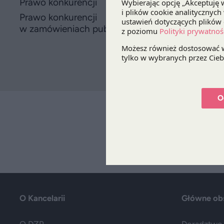
Prawo konkurencji
Prawo konkurencji
w zamówieniach publicznych
O
O Kancelarii
Główne ob
O DZP
Doradztwo 