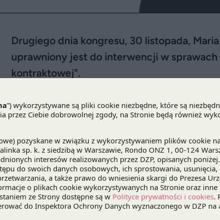
Drugiego dnia kongresu, 30 listopada, Mar
uprawniony jest do interwencji w sprawach
kontraktowej".
29-30 listopada odbywa się organizowany przez B
Konkurencji
. Drugiego dnia wydarzenia o godz. 9
konkurencji
, wystąpi z prelekcją pt.
"Kiedy UOKiK 
nieuczciwego wykorzystania przewagi kontrakt
Tematy, które poruszy nasza ekspertka to m.in.:
Czym jest interes publiczny w ustawie o przewad
w sprawie Biedronki?