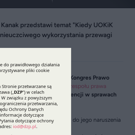
ia Kanak przedstawi temat "Kiedy UOKiK
 nieuczciwego wykorzystania przewagi
onnier Business Polska
XIII Kongres Prawo
.30,
Maria Kanak
, Counsel z
zespołu prawa
uprawniony jest do interwencji w sprawach
owej"
.
ze kontraktowej? Czy doszło do jego naruszenia