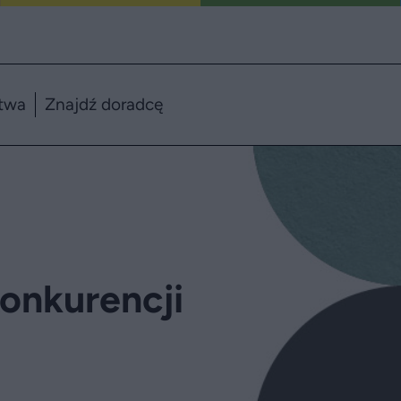
twa
Znajdź doradcę
Konkurencji