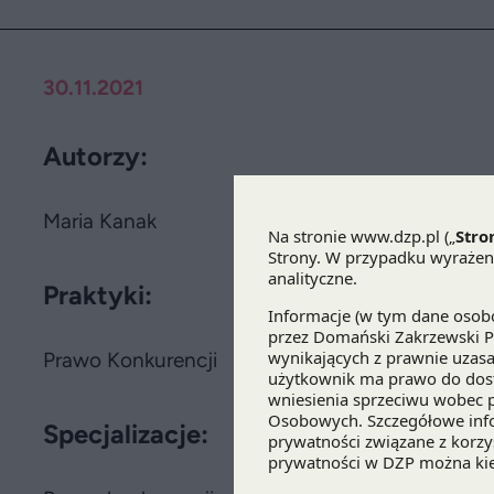
30.11.2021
Autorzy:
Maria Kanak
Praktyki:
Prawo Konkurencji
Specjalizacje: