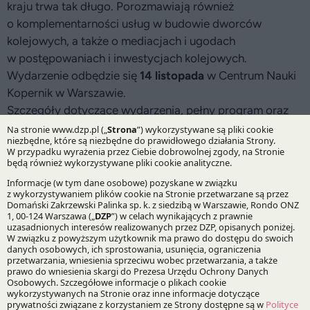
kraju trwa tak długo. Porozmawiają również
o komplementarności usług w budowie dworców
kolejowych, a także o mediacjach i ugodach
w postępowaniach i inwestycjach kolejowych.
Wydarzenie odbędzie się
14 listopada
w Centrum Nauki
Kopernik w Warszawie.
Szczegóły dotyczące wydarzenia, pełny program oraz
formularz rejestracyjny dostępne są na
stronie
organizatora
.
14.11.2024
Autorzy:
Tomasz Michalczyk
Dr Tomasz Zielenkiewicz