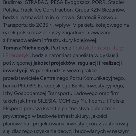
Budimex, STRABAG, PESA Bydgoszcz, PORR, Stadler
Polska, Track Tec Construction, Grupa KZN Bieżanów,
będzie rozmawiał m.in. o nowej Strategii Rozwoju
Transportu do 2035 r., wpływ IV pakietu kolejowego na
rynek polski oraz poruszy zagadnienia związane
z finansowaniem infrastruktury kolejowej.
Tomasz Michalczyk
,
Partner z
Praktyki Infrastruktury
i Energetyki
, będzie natomiast panelistą w dyskusji
poświęconej
j
akości projektów, regulacji i realizacji
inwestycji
. W panelu udział wezmą także
przedstawiciele Centralnego Portu Komunikacyjnego,
banku PKO BP, Europejskiego Banku Inwestycyjnego,
Izby Gospodarczej Transportu Lądowego oraz firm
takich jak Infra SILESIA, CCM czy Multiconsult Polska.
Eksperci poruszą kwestie partnerstwa publiczno-
prywatnego w budowie infrastruktury, jakości
planowania i projektowania inwestycji oraz zastanowią
się, dlaczego uzyskanie decyzji budowlanych w naszym