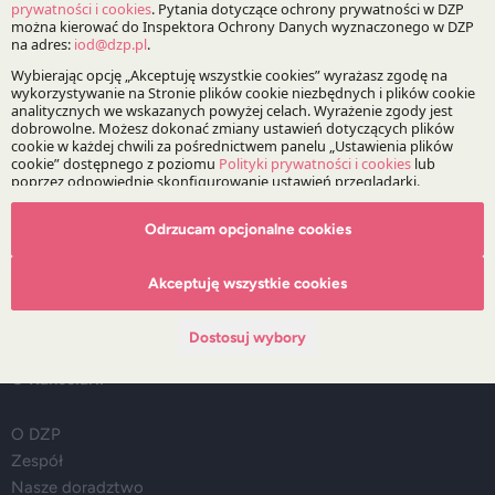
Praktyki:
Infrastruktura i Energetyka
Bądź na bieżąco z DZP
Odrzucam opcjonalne cookies
Zapisz
Akceptuję wszystkie cookies
Dostosuj wybory
O Kancelarii
O DZP
Zespół
Nasze doradztwo