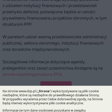
z udziałem instytucji finansowych i przedstawicieli
przemysłu defence, poświęcona będzie w całości
prywatnemu finansowaniu projektów obronnych, w tym
strukturom PPP.
W panelach udział wezmą przedstawiciele administracji
publicznej, sektora obronnego, instytucji finansowych
oraz doradców międzynarodowych.
Szczegółowe informacje dotyczące agendy,
prelegentów oraz zasad uczestnictwa dostępne są na
stronie współorganizatora IPFA.
Zaproszenie
28.05.2026