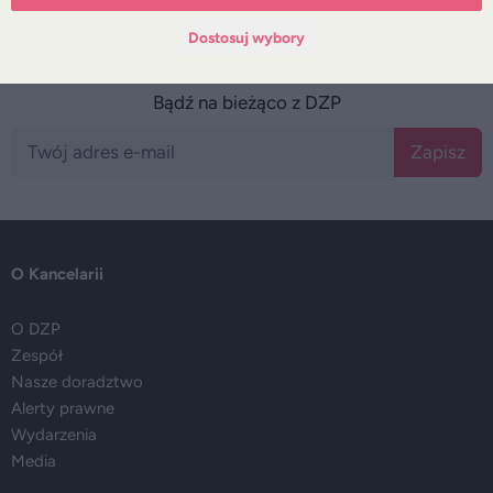
Dostosuj wybory
Bądź na bieżąco z DZP
Zapisz
O Kancelarii
O DZP
Zespół
Nasze doradztwo
Alerty prawne
Wydarzenia
Media