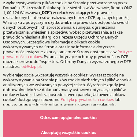
Autorzy:
Tomasz Darowski
Magdalena Skowrońska
Praktyki:
Infrastruktura i Energetyka
Rynki Kapitałowe i Instytucje Finansowe
Specjalizacje:
Obronność i przemysł kosmiczny
Odrzucam opcjonalne cookies
Partnerstwo publiczno-prywatne i koncesje
Pomoc publiczna i fundusze unijne
Akceptuję wszystkie cookies