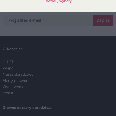
Dostosuj wybory
Bądź na bieżąco z DZP
Zapisz
O Kancelarii
O DZP
Zespół
Nasze doradztwo
Alerty prawne
Wydarzenia
Media
Główne obszary doradztwa