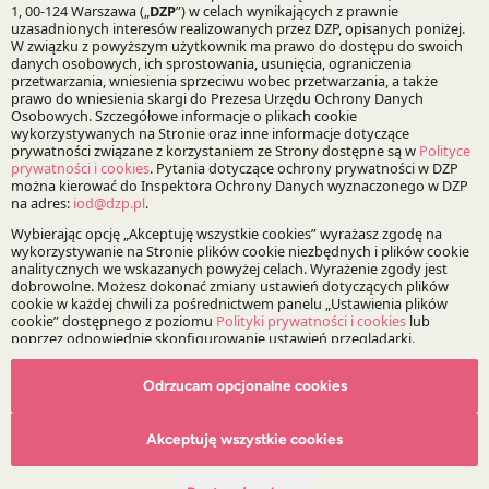
500 rekomendowanych jest 49 naszych ekspertów oraz
19 zespołów prawnych.
DZP doradzało Kulczyk Investments przy
inwestycji w jednego z kluczowych dostawców
technologii low-code dla sektora finansowego
DZP doradza | 15.01.2026
Transakcja dotyczyła spółki DomData, rozwijającej
autorską platformę low-code , wykorzystywaną przez
instytucje finansowe do automatyzacji kluczowych
procesów biznesowych.
Odrzucam opcjonalne cookies
Akceptuję wszystkie cookies