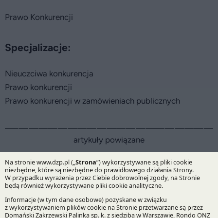
Prawo Konkurencji
Specjalizacje:
Nieuczciwa konkurencja
Prawo konkurencji
Prawo konkurencji w zamówieniach publicznych
artykuły powiązane
DZP ponownie w czołówce międzynarodowego
rankingu – wyniki Legal 500 EMEA 2026
Aktualność | 25.03.2026
W tegorocznym zestawieniu opublikowanym przez Legal