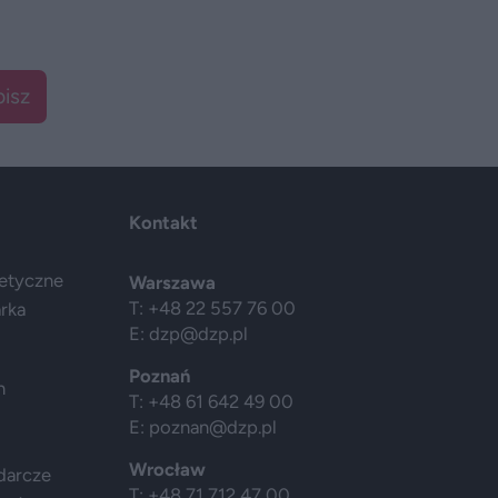
isz
Kontakt
getyczne
Warszawa
T: +48 22 557 76 00
arka
E:
dzp@dzp.pl
Poznań
h
T: +48 61 642 49 00
E:
poznan@dzp.pl
Wrocław
darcze
T: +48 71 712 47 00