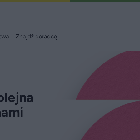
twa
Znajdź doradcę
olejna
nami