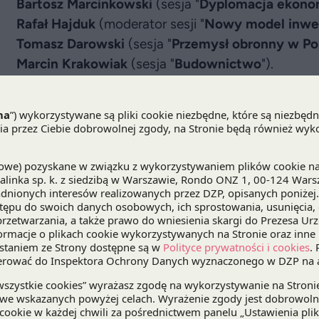
Bartosz Marcinkowski
(sesja "
Dyplomacja ekono
Rafał Hajduk
(moderator sesji "
Nowy model inwes
Tomasz Darowski
(sesja "
Przemysł obronny w Po
Marcin Krakowiak
(sesja "
Budownictwo
").
Zachęcamy do zapoznania się z materiałami pod
Krzysztof Zakrzewski:
EEC: To trudne czasy w biznesie. Ale najważniejsz
2017
Marcin Krakowiak:
W budownictwie nie ma miejsca na przesadny op
Ostrożny optymizm budowlańców
, Dziennik Gaze
Z jednej strony węgiel, z drugiej Europa
,
www.pb.p
Rafał Hajduk:
Procedura tzw. żółtej kartki ws. pakietu zimowego
2017
EEC 2017: nowy model inwestycji w energetyce
,