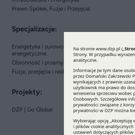
Prawo Spółek, Fuzje i Przejęcia
Specjalizacje:
Energetyka i surowce
energetyczne
Obronność i przemysł kosmiczny
Fuzje, przejęcia i restrukturyzacje
Projekty:
DZP | Go Global