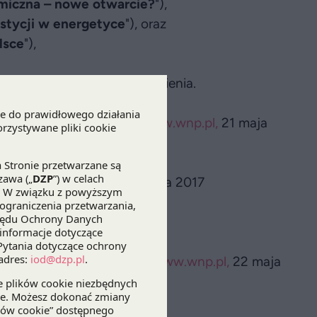
miczna – nowe otwarcie?
"),
tycji w energetyce
"), oraz
lsce
"),
sumowującymi nasze wystąpienia.
y jest zdrowy rozsądek
,
www.wnp.pl,
21 maja
tymizm
,
www.wnp.pl,
21 maja 2017
ta Prawna, 15 maja 2017
l,
11 maja 2017
. Co faktycznie oznacza?
,
www.wnp.pl,
22 maja
www.wnp.pl,
19 maja 2017