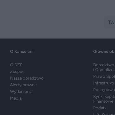
O Kancelarii
Główne ob
O DZP
Doradztwo 
i Complian
Zespół
Prawo Spółe
Nasze doradztwo
Infrastrukt
Alerty prawne
Postępowa
Wydarzenia
Rynki Kapit
Media
Finansowe
Podatki
Life Scienc