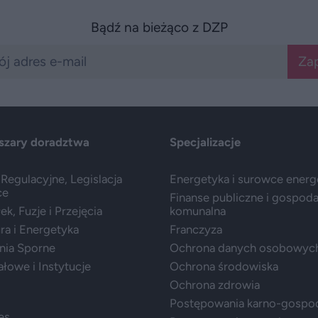
Bądź na bieżąco z DZP
Zap
szary doradztwa
Specjalizacje
Regulacyjne, Legislacja
Energetyka i surowce ener
ce
Finanse publiczne i gospod
k, Fuzje i Przejęcia
komunalna
ura i Energetyka
Franczyza
nia Sporne
Ochrona danych osobowyc
ałowe i Instytucje
Ochrona środowiska
Ochrona zdrowia
Postępowania karno-gospo
es