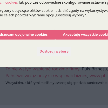
Musimy zagęszczać sieć i zwiększać moce
, Puls B
Inwestycje dadzą nam energię
, Rzeczpospolita, 1
Tomasz Darowski:
Eksport zaczyna się od armii
, Puls Biznesu, 15 maj
Cywilny nadzór powinien hamować zapędy armii
,
Warto docenić polski przemysł obronny
, Dziennik
drzucam opcjonalne cookies
Akceptuję wszystkie cooki
Konieczna centralizacja zakupu wyposażenia dla S
maja 2017
Dostosuj wybory
Bartosz Marcinkowski:
Biznes na obcych rynkach = dobry model wsparcia 
To nie wstyd wspierać rodzime firmy
, Puls Biznesu
Państwo wciąż uczy się wspierać biznes
,
www.pb.p
Wszystkim, z którymi mieliśmy szansę się spotkać, serdecznie 