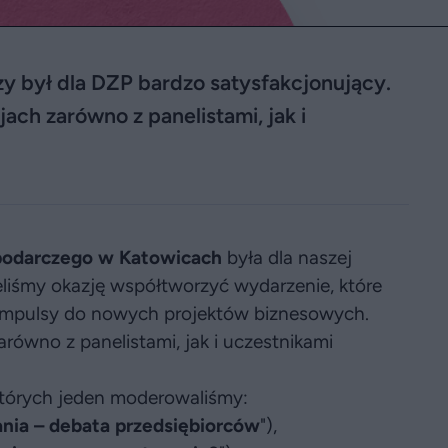
 był dla DZP bardzo satysfakcjonujący.
ch zarówno z panelistami, jak i
podarczego w Katowicach
była dla naszej
eliśmy okazję współtworzyć wydarzenie, które
je impulsy do nowych projektów biznesowych.
ówno z panelistami, jak i uczestnikami
których jeden moderowaliśmy:
nia – debata przedsiębiorców
"),