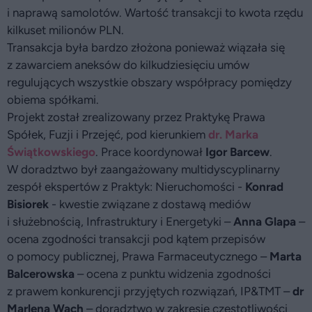
i naprawą samolotów. Wartość transakcji to kwota rzędu
kilkuset milionów PLN.
Transakcja była bardzo złożona ponieważ wiązała się
z zawarciem aneksów do kilkudziesięciu umów
regulujących wszystkie obszary współpracy pomiędzy
obiema spółkami.
Projekt został zrealizowany przez Praktykę Prawa
Spółek, Fuzji i Przejęć, pod kierunkiem
dr. Marka
Świątkowskiego
. Prace koordynował
Igor Barcew
.
W doradztwo był zaangażowany multidyscyplinarny
zespół ekspertów z Praktyk: Nieruchomości -
Konrad
Bisiorek
- kwestie związane z dostawą mediów
i służebnością, Infrastruktury i Energetyki –
Anna Glapa
–
ocena zgodności transakcji pod kątem przepisów
o pomocy publicznej, Prawa Farmaceutycznego –
Marta
Balcerowska
– ocena z punktu widzenia zgodności
z prawem konkurencji przyjętych rozwiązań, IP&TMT –
dr
Marlena Wach
– doradztwo w zakresie częstotliwości