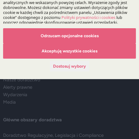
Bądź na bieżąco z DZP
Zapisz
Odrzucam opcjonalne cookies
O Kancelarii
Akceptuję wszystkie cookies
O DZP
Dostosuj wybory
Zespół
Nasze doradztwo
Alerty prawne
Wydarzenia
Media
Główne obszary doradztwa
Doradztwo Regulacyjne, Legislacja i Compliance