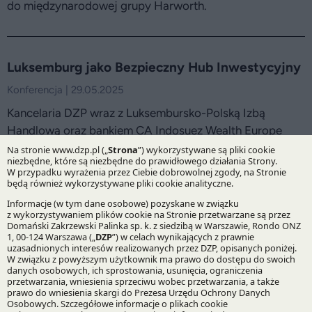
do międzynarodowej grupy Harworth.
Luksemburg jako Bezpieczny Hub Inwestycyjny
Konferencja | 29.05.2025
Kancelaria DZP wraz z Luksembursko-Polską Izbą
Handlową oraz bankiem CA Indosuez Wealth Europe
organizują spotkanie poświęcone inwestowaniu
i zarządzaniu majątkiem w Luksemburgu.
DZP umacnia swoją pozycję w rankingu
Chambers Europe 2025
Aktualność | 20.03.2025
W najnowszej publikacji Chambers & Partners aż 20
ekspertów DZP otrzymało indywidualne rekomendacje.