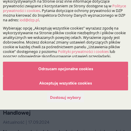
Nasze zespoły zostały wyróżnione w 13 kategoriach.
6 ekspertów DZP wyróżnionych w rankingu
Chambers Global 2025
Aktualność | 13.02.2025
Eksperci z Praktyki Postępowań Spornych, Praktyki
Prawa Spółek, Fuzji i Przejęć oraz Rynków Kapitałowych
Odrzucam opcjonalne cookies
i Instytucji Finansowych zostali wyróżnieni w najnowszej
edycji rankingu.
Akceptuję wszystkie cookies
Dostosuj wybory
DZP członkiem Luksembursko-Polskiej Izby
Handlowej
Aktualność | 17.09.2024