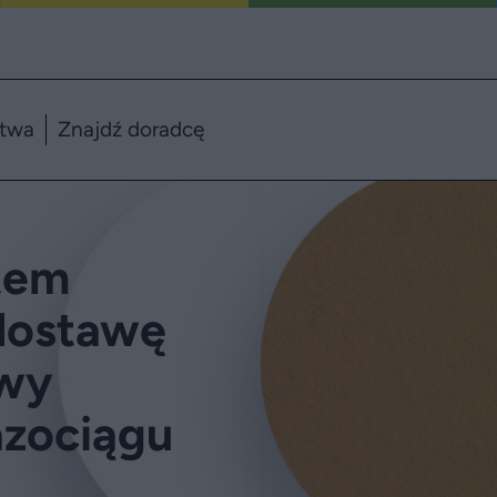
ztwa
Znajdź doradcę
stem
dostawę
owy
azociągu