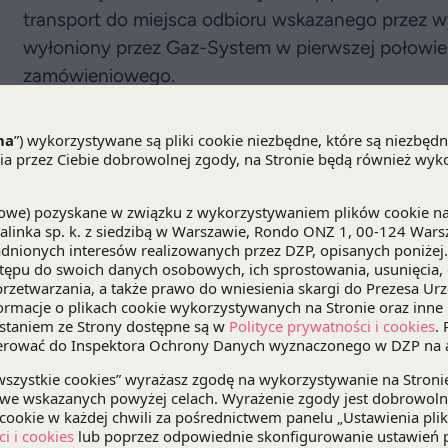
transport do miejsca odbioru wskazanego przez 
wyłoniony przez Gaz-System w pierwszej połow
zamówieniowego.
W ramach doradztwa prawnego i podatkowego, ka
System przy przeprowadzeniu postępowania dot
gazociągu Baltic Pipe oraz przy przygotowaniu um
z podmiotem wybranym w toku tego postępowani
„Dzięki podpisaniu umowy na dostawę rur zgodni
projektu, rozpoczęcie budowy odcinka gazociągu B
będzie jeszcze w 2020 roku. Zakończenie tej inwe
dla polskiego systemu gazowego z uwagi na plan
długoterminowej umowy dostawy gazu zawartej
kierująca pracami
zespołu prawa zamówień publi
„W ramach naszego doradztwa wykorzystaliśmy ro
w Polsce stosowane w tak dużych projektch infra
dostawcy rur dla potrzeb gazociągu na podsta