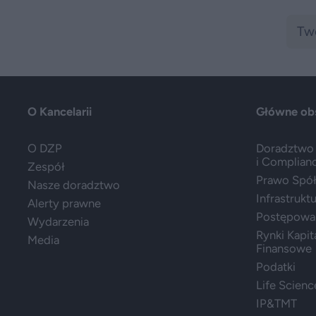
O Kancelarii
Główne ob
O DZP
Doradztwo 
i Complian
Zespół
Prawo Spółe
Nasze doradztwo
Infrastrukt
Alerty prawne
Postępowa
Wydarzenia
Rynki Kapit
Media
Finansowe
Podatki
Life Scienc
IP&TMT