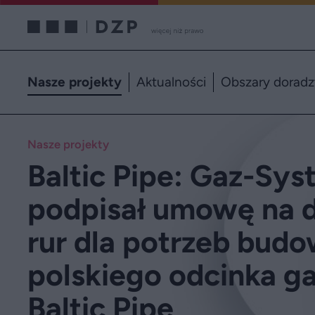
Nasze projekty
Aktualności
Obszary dorad
Nasze projekty
Baltic Pipe: Gaz-Sy
podpisał umowę na 
rur dla potrzeb bud
polskiego odcinka g
Baltic Pipe