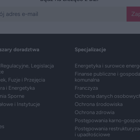
Zap
szary doradztwa
Specjalizacje
Regulacyjne, Legislacja
Energetyka i surowce ener
ce
Finanse publiczne i gospod
k, Fuzje i Przejęcia
komunalna
ura i Energetyka
Franczyza
nia Sporne
Ochrona danych osobowyc
ałowe i Instytucje
Ochrona środowiska
Ochrona zdrowia
Postępowania karno-gospo
es
Postępowania restrukturyza
i upadłościowe