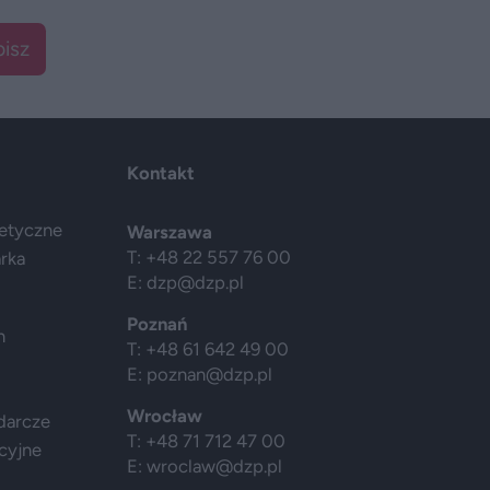
isz
Kontakt
getyczne
Warszawa
T: +48 22 557 76 00
arka
E:
dzp@dzp.pl
Poznań
h
T: +48 61 642 49 00
E:
poznan@dzp.pl
Wrocław
darcze
T: +48 71 712 47 00
cyjne
E:
wroclaw@dzp.pl