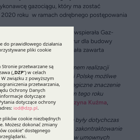
wykonawcę gazociągu, który ma zostać
ie 2020 roku w ramach odrębnego postępowania
ncelaria DZP kompleksowo wspierała Gaz-
yczącego wyboru dostawcy rur dla budowy
owy dostawy rur, która została zawarta
a.
e z zakładanym harmonogramem realizacji
altic Pipe łączącego Danię i Polskę możliwe
stycji w 2022 roku ma strategiczne znaczenie
owane wygaśnięcie z końcem tego roku
 z GAZPROM” –
dodaje
Katarzyna Kuźma
,
cznych
.
związania prawne, które nie były dotychczas
strukturalnych, a mianowicie zakontraktowanie
wie międzynarodowych wzorców umownych