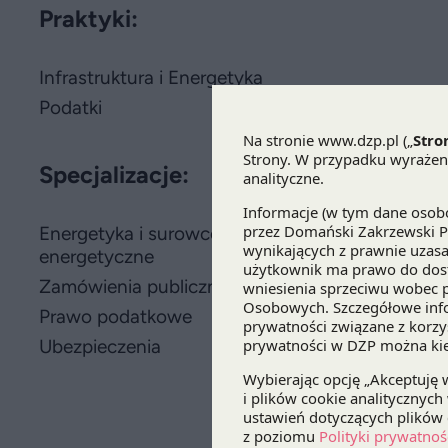
Praktyki:
Infrastruktura i Energetyka
Podatki
Specjalizacje:
Energetyka i surowce
energetyczne
Zamówienia publiczne
Prawo podatkowe
Ubezpieczenia