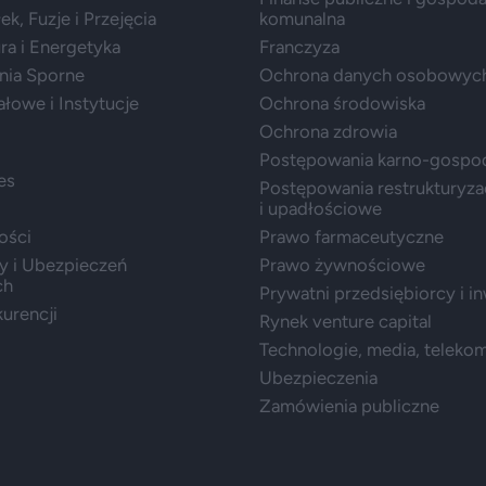
k, Fuzje i Przejęcia
komunalna
ura i Energetyka
Franczyza
nia Sporne
Ochrona danych osobowyc
ałowe i Instytucje
Ochrona środowiska
Ochrona zdrowia
Postępowania karno-gospo
es
Postępowania restrukturyza
i upadłościowe
ości
Prawo farmaceutyczne
y i Ubezpieczeń
Prawo żywnościowe
ch
Prywatni przedsiębiorcy i i
urencji
Rynek venture capital
Technologie, media, teleko
Ubezpieczenia
Zamówienia publiczne