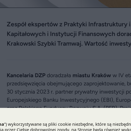
Zespół ekspertów z Praktyki Infrastruktury 
Kapitałowych i Instytucji Finansowych dora
Krakowski Szybki Tramwaj. Wartość inwestyc
Kancelaria DZP
doradzała
miastu Kraków
w IV et
przedsięwzięcia obejmującego zaprojektowanie, bu
30 stycznia 2023 r. partner prywatny inwestycji 
Europejskiego Banku Inwestycyjnego (EBI), Eur
oraz Polskiego Funduszu Rozwoju S.A. (PFR). Proj
Funduszy i Polityki Regionalnej
.
Jest to największy projekt w obszarze transpor