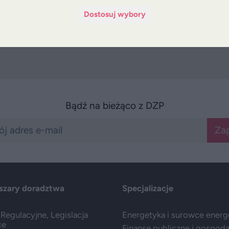
Kapitałowych i Instytucji Finansowych
:
Magdalen
Dostosuj wybory
Associate.
Bądź na bieżąco z DZP
Zap
szary doradztwa
Specjalizacje
Regulacyjne, Legislacja
Energetyka i surowce ener
ce
Finanse publiczne i gospod