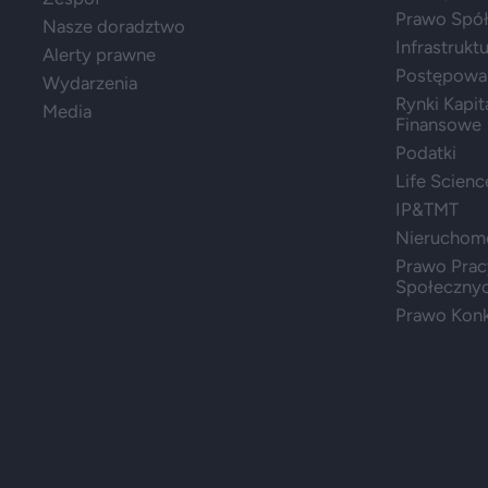
Prawo Spółe
Nasze doradztwo
Infrastrukt
Alerty prawne
Postępowa
Wydarzenia
Rynki Kapit
Media
Finansowe
Podatki
Life Scienc
IP&TMT
Nieruchom
Prawo Prac
Społeczny
Prawo Konk