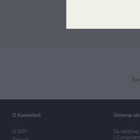
O Kancelarii
Główne ob
O DZP
Doradztwo 
i Complian
Zespół