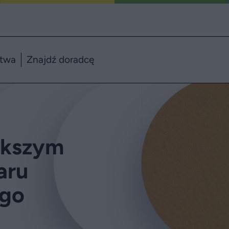
ztwa
Znajdź doradcę
ększym
aru
ego