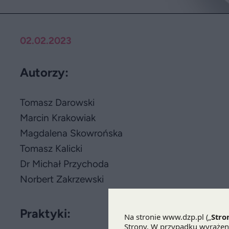
02.02.2023
Autorzy:
Tomasz Darowski
Marcin Krakowiak
Magdalena Skowrońska
Tomasz Kalicki
Dr Michał Przychoda
Norbert Zakrzewski
Praktyki: