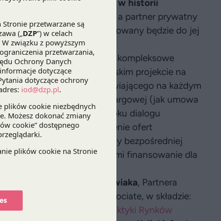
 drugi największy projekt w historii
oszą
powyżej 1 mld złotych
, a partner prywatny
owania infrastruktury zobligowany będzie do jej
 kolejnych 20 lat.
od czerwca 2017 r. świadczy kompleksowe
chniczne przy tym pionierskim projekcie na
m doradców wspierało Zamawiającego na każdym
pracowanie dokumentacji przetargowej (jak umowa
nansowego), negocjacje w toku dialogu
pierało także Kraków w ocenie ofert
tnym i negocjacjach umowy bezpośredniej
PP a bankami zapewniającymi finansowanie dla
rowany przez
Marcina Krakowiaka
, Partnera
chała Przychodę
, Senior Associate, w składzie:
es
Associate, oraz eksperci z
Praktyki Rynków