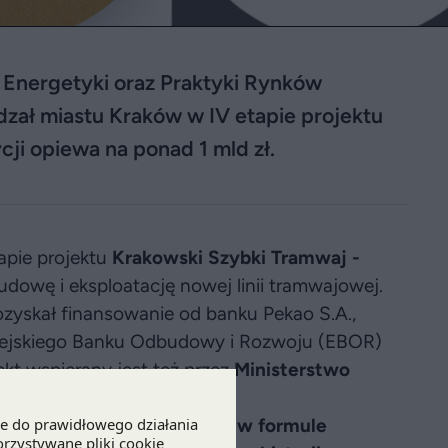
i Energetyki oraz Praktyki Rynków
dzał miastu Kraków w IV etapie projektu
ji opiewa na ponad 1 mld zł.
apie projektu
Krakowski Szybki Tramwaj -
dowę i eksploatację nowej linii tramwajowej.
pozyskał finansowanie od banku Pekao S.A.,
opejskiego Banku Odbudowy i Rozwoju (EBOR)
ekt wspierany jest też przez
Ministerstwo
tu publicznego realizowany w formule