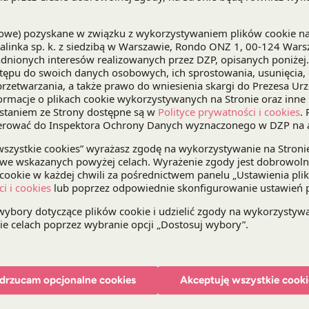
partnerstwa publiczno-prywatnego w Polsce oraz
polskiego rynku PPP.
Nakłady inwestycyjne wyn
(spółka z tureckiej grupy Gulermak) oprócz wybud
eksploatacji i utrzymywania w dobrym stanie przez
DZP
- w konsorcjum z
Mott MacDonald
i
Crido
- 
doradztwo prawne, ekonomiczno-finansowe oraz te
rzecz
Zarządu Dróg Miasta Krakowa
. Konsorcju
etapie projektu, od jego strukturyzacji, przez o
PPP, PFU czy instrukcja przygotowania modelu fi
konkurencyjnego oraz reprezentację przed KIO. Ws
wykonawców, zawarciu umowy z partnerem prywa
regulującej współpracę między stronami umowy P
partnera prywatnego na realizację inwestycji.
Projekt realizuje interdyscyplinarny zespół nadzo
i Szefa
Praktyki Infrastruktury i Energetyki
oraz
Mi
drzucam opcjonalne cookies
Akceptuję wszystkie cooki
Tomasz Darowski
, Partner,
Norbert Zakrzewski
, 