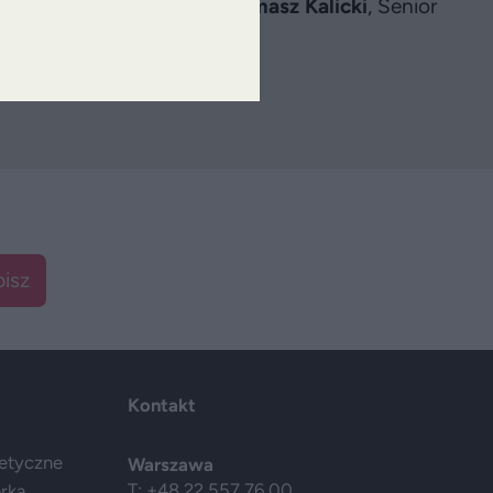
a Skowrońska
, Partner, i
Tomasz Kalicki
, Senior
isz
Kontakt
getyczne
Warszawa
T: +48 22 557 76 00
arka