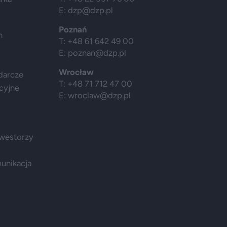
E:
dzp@dzp.pl
Poznań
h
T: +48 61 642 49 00
E:
poznan@dzp.pl
Wrocław
darcze
T: +48 71 712 47 00
cyjne
E:
wroclaw@dzp.pl
nwestorzy
munikacja