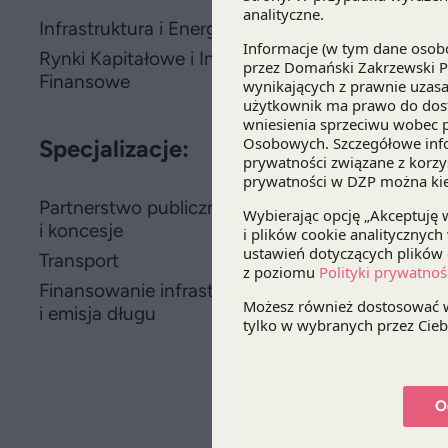
Infrastruktura i Energetyka
Rynki Kapitałowe i Instytucje
Finansowe
Specjalizacje:
Partnerstwo publiczno-prywatne
i koncesje
Transport
Finansowanie infrastruktury
i emisja długu
O