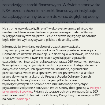
zarządzające korekt finansowych. W świetle stanowiska
NSA przed nałożeniem korekt finansowych instytucje
zarządzające winny bowiem dokonać dogłębnej oceny,
czy naruszenia stwierdzone w związku z kontrolą
postępowania o udzielenie zamówienia publicznego,
mieszczą się w definicji nieprawidłowości, o których
mowa w rozporządzeniu Rady (WE) nr 1083/2006.
Dopiero w przypadku ustalenia, iż taka właśnie sytuacja
ma miejsce, nałożenie korekt finansowych będzie mogło
być uznane za dopuszczalne i uzasadnione.
18.04.2013
Autorzy:
Katarzyna Kuźma