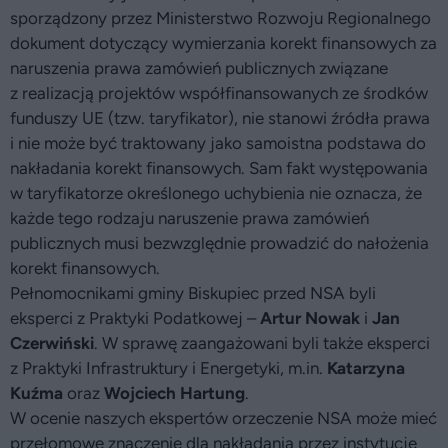
sporządzony przez Ministerstwo Rozwoju Regionalnego
dokument dotyczący wymierzania korekt finansowych za
naruszenia prawa zamówień publicznych związane
z realizacją projektów współfinansowanych ze środków
funduszy UE (tzw. taryfikator), nie stanowi źródła prawa
i nie może być traktowany jako samoistna podstawa do
nakładania korekt finansowych. Sam fakt występowania
w taryfikatorze określonego uchybienia nie oznacza, że
każde tego rodzaju naruszenie prawa zamówień
publicznych musi bezwzględnie prowadzić do nałożenia
korekt finansowych.
Pełnomocnikami gminy Biskupiec przed NSA byli
eksperci z Praktyki Podatkowej –
Artur Nowak
i
Jan
Czerwiński
. W sprawę zaangażowani byli także eksperci
z Praktyki Infrastruktury i Energetyki, m.in.
Katarzyna
Kuźma
oraz
Wojciech Hartung
.
W ocenie naszych ekspertów orzeczenie NSA może mieć
przełomowe znaczenie dla nakładania przez instytucje