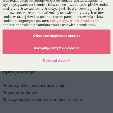
Artur Nowak
Dr Wojciech Hartung
Jan Czerwiński
Praktyki:
Odrzucam opcjonalne cookies
Infrastruktura i Energetyka
Akceptuję wszystkie cookies
Podatki
Dostosuj wybory
Specjalizacje:
Pomoc publiczna i fundusze unijne
Prawo podatkowe
Sprawy sądowe i sądowo-administracyjne