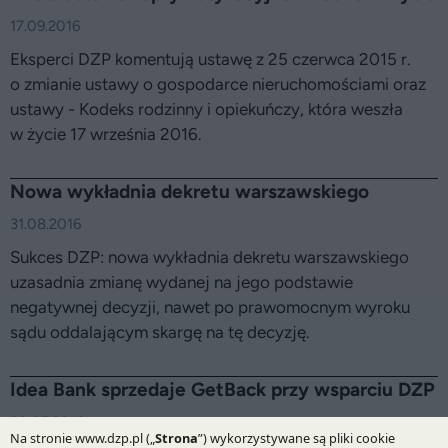
17.09.2016
Eksperci DZP komentują ustawę z 25 czerwca 2015 r.
o zmianie ustawy o gospodarce nieruchomościami oraz
ustawy - Kodeks rodzinny i opiekuńczy, która weszła
w życie 17 września 2016.
Nowa wykładnia dekretu warszawskiego
31.08.2016
Sukces DZP: nowa wykładnia dekretu warszawskiego
uzasadnia zmianę wydanej na jego podstawie
negatywnej decyzji, nawet po prawomocnym wyroku
sądu oddalającym skargę na tę decyzję.
Idea Bank sprzedaje GetBack przy wsparciu DZP
30.07.2016