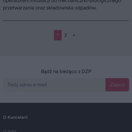
operatorem instalacji do mechaniczno-biologicznego
przetwarzania oraz składowiska odpadów.
1
2
»
Bądź na bieżąco z DZP
Zapisz
O Kancelarii