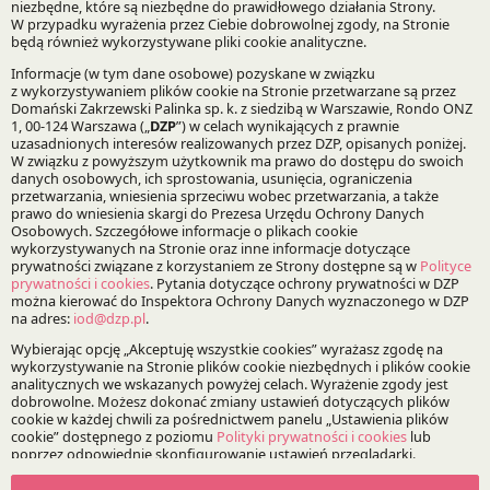
Doradzaliśmy Idea Bank SA przy sprzedaży spółki
windykacyjnej GetBack SA. Wartość transakcji to 825
mln PLN. Kupującym był fundusz private equity Abris
Capital Partners.
DZP prowadzi precedensowe postępowanie
restrukturyzacyjne
28.07.2016
Doradzamy WGE Development przy restrukturyzacji
zobowiązań z 10 serii obligacji wobec ponad 120
obligatariuszy w precedensowym, przyspieszonym
postępowaniu układowym.
USP Zdrowie kupiło polsko-szwedzką Grupę
Naturell
18.07.2016